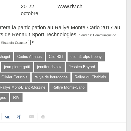
20-22
www.riv.ch
octobre
tera la participation au Rallye Monte-Carlo 2017 au
rs de Renault Sport Technologies.
Sources: Communiqué de
]]>
t ©Isabelle Crausaz
chagot
Cédric Althaus
Clio R3T
clio r3t alps trophy
jean-pierre gatti
jennifer divoux
Jessica Bayard
Olivier Courtois
rallye de bourgogne
Rallye du Chablais
Rallye Mont-Blanc-Morzine
Rallye Monte-Carlo
gies
RIV