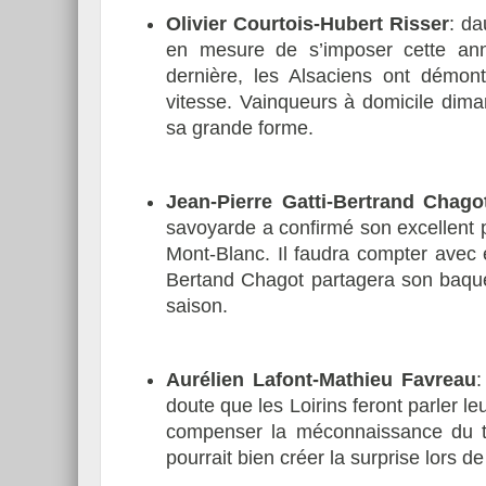
Olivier Courtois-Hubert Risser
: da
en mesure de s’imposer cette anné
dernière, les Alsaciens ont démont
vitesse. Vainqueurs à domicile dima
Essai – Morgan Supersp
sa grande forme.
Jean-Pierre Gatti-Bertrand Chago
savoyarde a confirmé son excellent po
Mont-Blanc. Il faudra compter avec e
Bertand Chagot partagera son baque
saison.
Aurélien Lafont-Mathieu Favreau
:
doute que les Loirins feront parler l
compenser la méconnaissance du ter
pourrait bien créer la surprise lors de