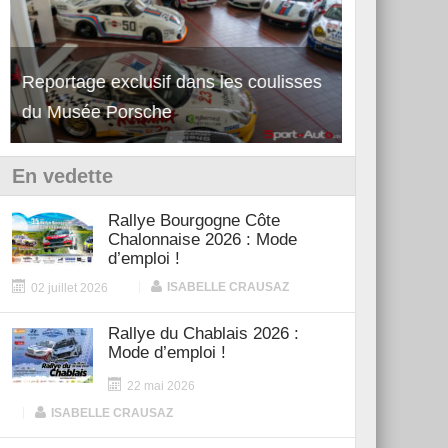
Découverte de la nouvelle Ferrari
Essai – Po
12Cilindri Manuale
Shift
En vedette
Rallye Bourgogne Côte
Chalonnaise 2026 : Mode
d’emploi !
|
ISABELLE CRAUSAZ
02 juillet 2026
Rallye du Chablais 2026 :
Mode d’emploi !
22 mai 2026
|
ISABELLE CRAUSAZ