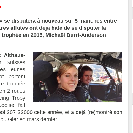
 » se disputera à nouveau sur 5 manches entre
rès affutés ont déjà hâte de se disputer la
 trophée en 2015, Michaël Burri-Anderson
c Althaus-
s Suisses
des jeunes
t partent
ce trophée
 en 2 roues
cing Tropy
doise fait
t 207 S2000 cette année, et a déjà (re)montré son
 du Gier en mars dernier.