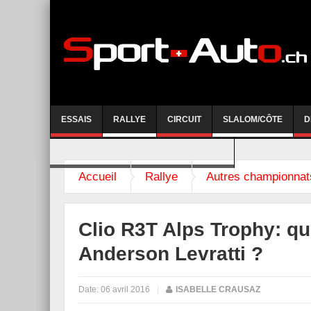
ESSAIS
RALLYE
CIRCUIT
SLALOM/CÔTE
D
COURSE DE CÔTE AYENT-ANZERE 2026
Accueil
Rallye
Autres championnat
Clio R3T Alps Trophy: qu
Anderson Levratti ?
Date:
06 avril 2016
|
ISABELLE CRAUSAZ