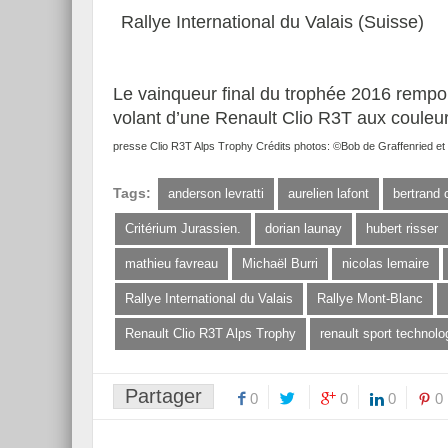
Rallye International du Valais (Suisse)
Le vainqueur final du trophée 2016 rempor
volant d’une Renault Clio R3T aux couleu
presse Clio R3T Alps Trophy Crédits photos: ©Bob de Graffenried e
Tags:
anderson levratti
aurelien lafont
bertrand 
Critérium Jurassien.
dorian launay
hubert risser
mathieu favreau
Michaël Burri
nicolas lemaire
Rallye International du Valais
Rallye Mont-Blanc
Renault Clio R3T Alps Trophy
renault sport technolo
Partager
0
0
0
0