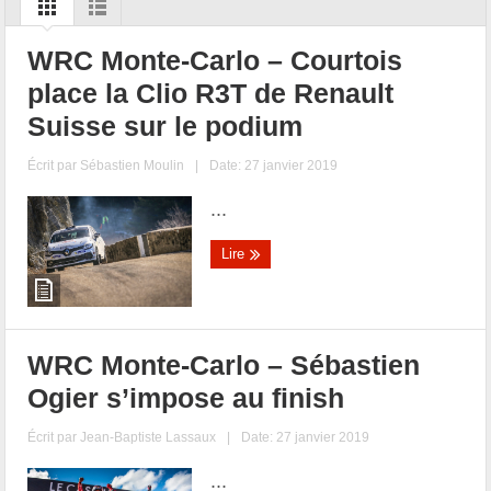
WRC Monte-Carlo – Courtois
place la Clio R3T de Renault
Suisse sur le podium
Écrit par
Sébastien Moulin
|
Date: 27 janvier 2019
...
Lire
WRC Monte-Carlo – Sébastien
Ogier s’impose au finish
Écrit par
Jean-Baptiste Lassaux
|
Date: 27 janvier 2019
...