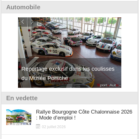
Automobile
Reportage exclusif dans les coulisses
Décou
du Musée Porsche
12Cil
En vedette
Rallye Bourgogne Côte Chalonnaise 2026
: Mode d’emploi !
02 juillet 2026