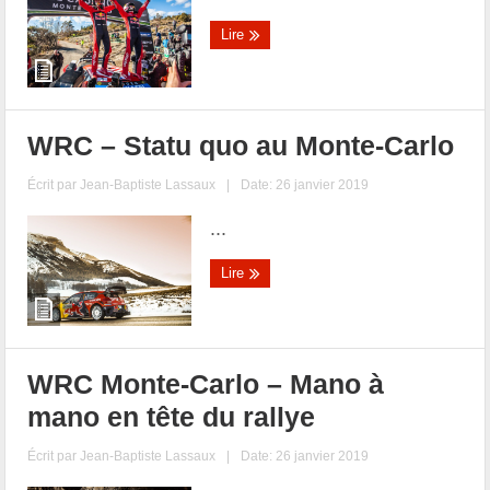
Lire
WRC – Statu quo au Monte-Carlo
Écrit par
Jean-Baptiste Lassaux
|
Date: 26 janvier 2019
...
Lire
WRC Monte-Carlo – Mano à
mano en tête du rallye
Écrit par
Jean-Baptiste Lassaux
|
Date: 26 janvier 2019