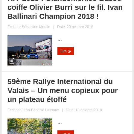
coiffe Olivier Burri sur le fil. Ivan
Ballinari Champion 2018 !
Écrit par
Sébastien Moulin
|
Date: 20 octobre 2018
...
Lire
59ème Rallye International du
Valais – Un menu copieux pour
un plateau étoffé
Écrit par
Jean-Baptiste Lassaux
|
Date: 18 octobre 2018
...