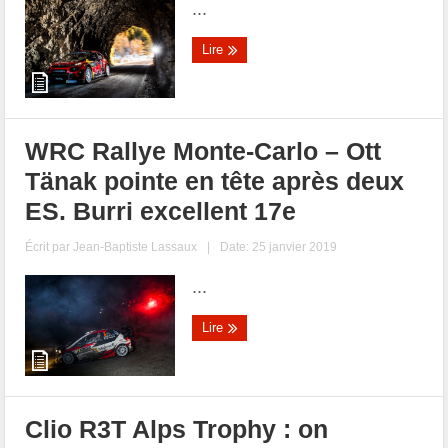
...
Lire
WRC Rallye Monte-Carlo – Ott
Tänak pointe en tête après deux
ES. Burri excellent 17e
Écrit par
Jean-Baptiste Lassaux
|
Date: 25 janvier 2019
...
Lire
Clio R3T Alps Trophy : on