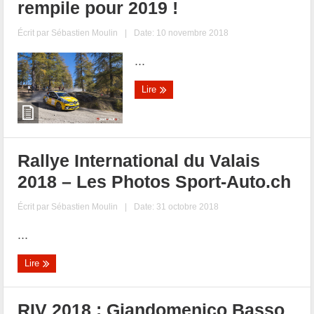
rempile pour 2019 !
Écrit par
Sébastien Moulin
|
Date: 10 novembre 2018
...
Lire
Rallye International du Valais
2018 – Les Photos Sport-Auto.ch
Écrit par
Sébastien Moulin
|
Date: 31 octobre 2018
...
Lire
RIV 2018 : Giandomenico Basso