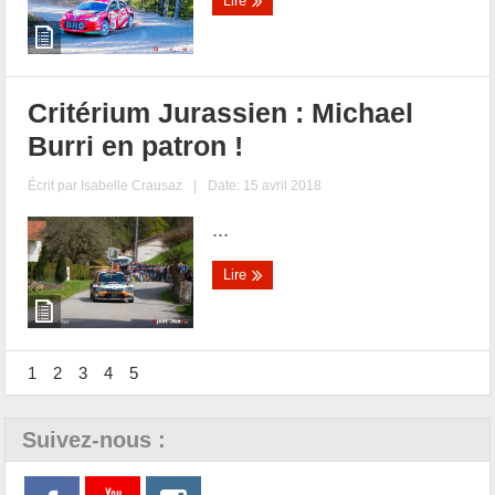
Lire
Critérium Jurassien : Michael
Burri en patron !
Écrit par
Isabelle Crausaz
|
Date: 15 avril 2018
...
Lire
1
2
3
4
5
Suivez-nous :