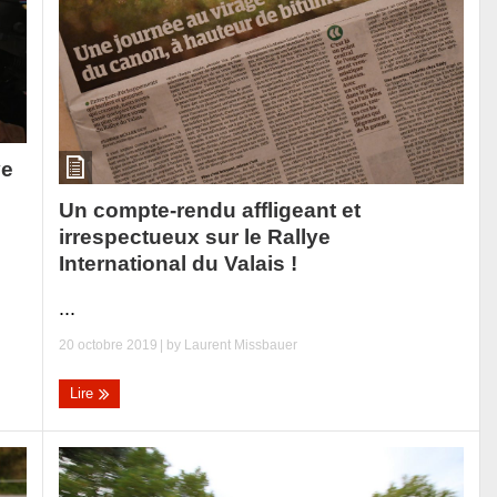
ye
Un compte-rendu affligeant et
irrespectueux sur le Rallye
International du Valais !
...
20 octobre 2019
| by
Laurent Missbauer
Lire