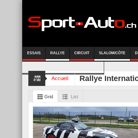
ESSAIS
RALLYE
CIRCUIT
SLALOM/CÔTE
D
COURSE DE CÔTE AYENT-ANZERE 2026
Rallye Internati
Accueil
Grid
List