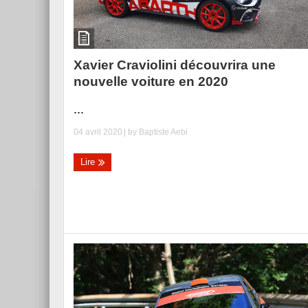
Xavier Craviolini découvrira une
nouvelle voiture en 2020
...
04 avril 2020
| by
Baptiste Aebi
Lire