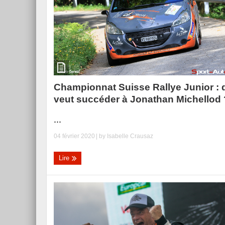
Essai – Morgan Supersp
Championnat Suisse Rallye Junior : 
veut succéder à Jonathan Michellod 
...
04 février 2020
| by
Isabelle Crausaz
Lire