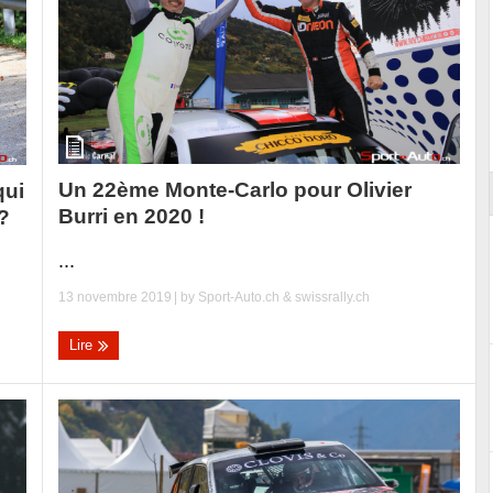
ort
Un 22ème Monte-Carlo pour Olivier
qui
Burri en 2020 !
?
...
13 novembre 2019
| by
Sport-Auto.ch & swissrally.ch
Lire