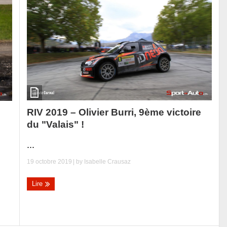
RIV 2019 – Olivier Burri, 9ème victoire
du "Valais" !
...
19 octobre 2019
| by
Isabelle Crausaz
Lire