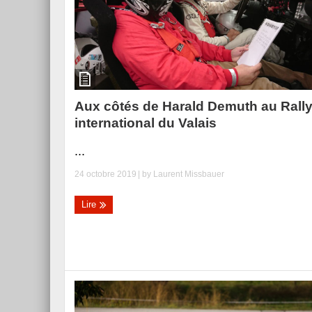
Aux côtés de Harald Demuth au Rall
international du Valais
...
24 octobre 2019
| by
Laurent Missbauer
Lire