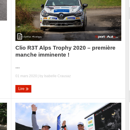
Clio R3T Alps Trophy 2020 – première
manche imminente !
...
01 mars 2020
| by
Isabelle Crausaz
Lire