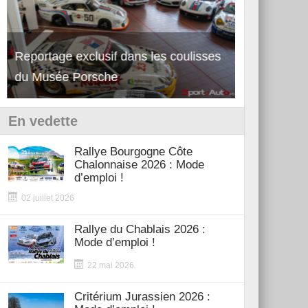
Reportage exclusif dans les coulisses
Découverte de la nouvelle Ferrari
Essai – Po
du Musée Porsche
12Cilindri Manuale
Shift
En vedette
Rallye Bourgogne Côte
Chalonnaise 2026 : Mode
d’emploi !
02 juillet 2026
Rallye du Chablais 2026 :
Mode d’emploi !
22 mai 2026
Critérium Jurassien 2026 :