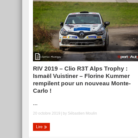
RIV 2019 – Clio R3T Alps Trophy :
Ismaël Vuistiner – Florine Kummer
rempilent pour un nouveau Monte-
Carlo !
...
20 octobre 2019
| by
Sébastien Moulin
Lire