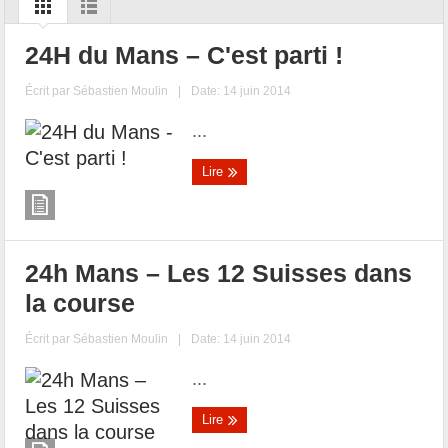
24H du Mans – C'est parti !
Écrit par
Sébastien Moulin
|
Date: 14 juin 2014
...
Lire
24h Mans – Les 12 Suisses dans
la course
Écrit par
Sébastien Moulin
|
Date: 14 juin 2014
...
Lire