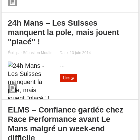
24h Mans – Les Suisses
manquent la pole, mais jouent
"placé" !
Écrit par
Sébastien Moulin
|
Date: 13 juin 2014
...
Lire
ELMS – Confiance gardée chez
Race Performance avant Le
Mans malgré un week-end
difficile