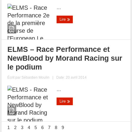
...
Lire
ELMS – Race Performance et
NewBlood by Morand Racing sur
le podium
Écrit par
Sébastien Moulin
|
Date: 20 avril 2014
...
Lire
1
2
3
4
5
6
7
8
9