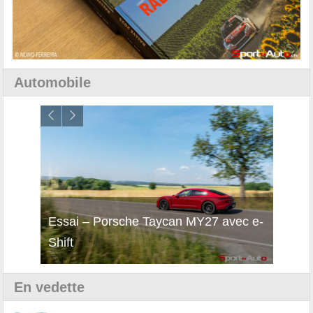
Automobile
i
Essai – Porsche Taycan MY27 avec e-
Décou
Shift
Turb
En vedette