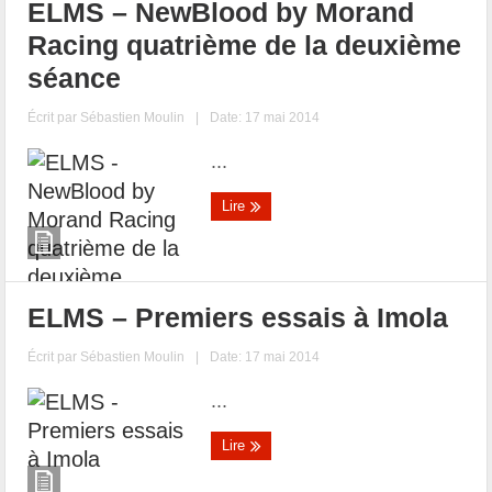
ELMS – NewBlood by Morand
Racing quatrième de la deuxième
séance
Écrit par
Sébastien Moulin
|
Date: 17 mai 2014
...
Lire
ELMS – Premiers essais à Imola
Écrit par
Sébastien Moulin
|
Date: 17 mai 2014
...
Lire