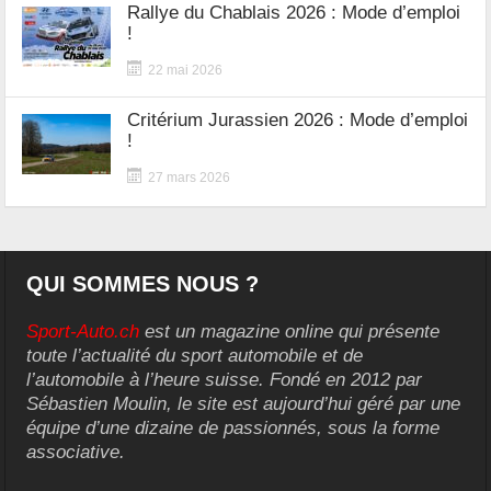
Rallye du Chablais 2026 : Mode d’emploi
!
22 mai 2026
Critérium Jurassien 2026 : Mode d’emploi
!
27 mars 2026
QUI SOMMES NOUS ?
Sport-Auto.ch
est un magazine online qui présente
toute l’actualité du sport automobile et de
l’automobile à l’heure suisse. Fondé en 2012 par
Sébastien Moulin, le site est aujourd’hui géré par une
équipe d’une dizaine de passionnés, sous la forme
associative.