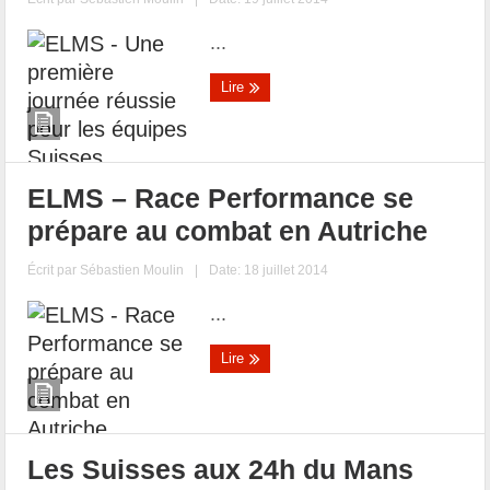
...
Lire
ELMS – Race Performance se
prépare au combat en Autriche
Écrit par
Sébastien Moulin
|
Date: 18 juillet 2014
...
Lire
Les Suisses aux 24h du Mans