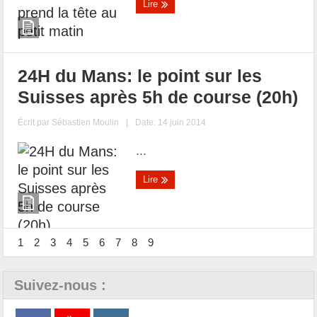
Lire
24H du Mans: le point sur les
Suisses après 5h de course (20h)
Écrit par
Sébastien Moulin
|
Date: 14 juin 2014
...
Lire
1
2
3
4
5
6
7
8
9
Suivez-nous :