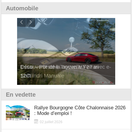
Automobile
i
Essai – Porsche Taycan MY27 avec e-
Décou
Shift
Turb
En vedette
Rallye Bourgogne Côte Chalonnaise 2026
: Mode d’emploi !
02 juillet 2026