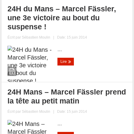
24H du Mans – Marcel Fässler,
une 3e victoire au bout du
suspense !
Écrit par
Sébastien Moulin
|
Date: 15 juin 2014
...
Lire
24H Mans – Marcel Fässler prend
la tête au petit matin
Écrit par
Sébastien Moulin
|
Date: 15 juin 2014
...