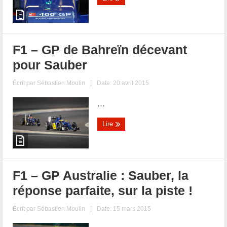
F1 – GP de Bahreïn décevant
pour Sauber
Écrit par
Sébastien Moulin
|
Date: 20 avril 2015
...
Lire
F1 – GP Australie : Sauber, la
réponse parfaite, sur la piste !
Écrit par
Sébastien Moulin
|
Date: 15 mars 2015