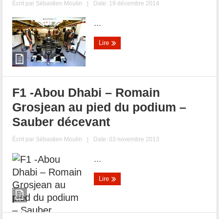
Écrit par
Sébastien Moulin
|
Date: 19 décembre 2014
...
Lire
F1 -Abou Dhabi – Romain
Grosjean au pied du podium –
Sauber décevant
Écrit par
Sébastien Moulin
|
Date: 03 novembre 2013
...
Lire