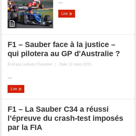
...
Lire
F1 – Sauber face à la justice –
qui pilotera au GP d'Australie ?
Écrit par
Ludovic Chevalier
|
Date: 11 mars 2015
...
Lire
F1 – La Sauber C34 a réussi
l’épreuve du crash-test imposés
par la FIA