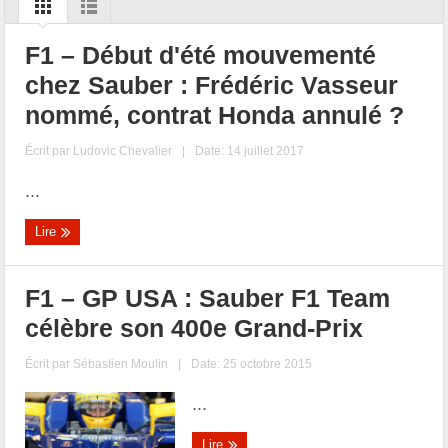
F1 – Début d'été mouvementé
chez Sauber : Frédéric Vasseur
nommé, contrat Honda annulé ?
Écrit par
Ludovic Chevalier
|
Date: 14 juillet 2017
...
Lire
F1 – GP USA : Sauber F1 Team
célèbre son 400e Grand-Prix
Écrit par
Sébastien Moulin
|
Date: 25 octobre 2015
...
Lire