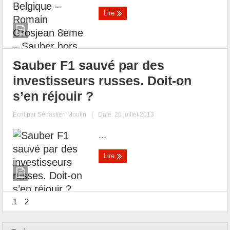
Lire
Sauber F1 sauvé par des
investisseurs russes. Doit-on
s’en réjouir ?
Écrit par
Sébastien Moulin
|
Date: 20 juillet 2013
...
Lire
1
2