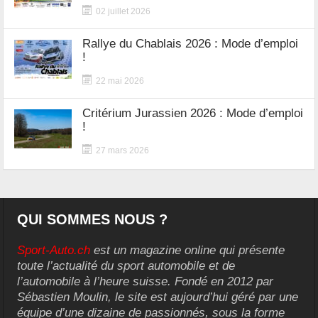
02 juillet 2026
Rallye du Chablais 2026 : Mode d’emploi
!
22 mai 2026
Critérium Jurassien 2026 : Mode d’emploi
!
27 mars 2026
QUI SOMMES NOUS ?
Sport-Auto.ch
est un magazine online qui présente
toute l’actualité du sport automobile et de
l’automobile à l’heure suisse. Fondé en 2012 par
Sébastien Moulin, le site est aujourd’hui géré par une
équipe d’une dizaine de passionnés, sous la forme