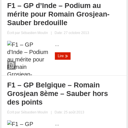
F1 – GP d’Inde – Podium au
mérite pour Romain Grosjean-
Sauber bredouille
Écrit par
Sébastien Moulin
|
Date: 27 octobre 2013
...
Lire
F1 – GP Belgique – Romain
Grosjean 8ème – Sauber hors
des points
Écrit par
Sébastien Moulin
|
Date: 25 août 2013
...