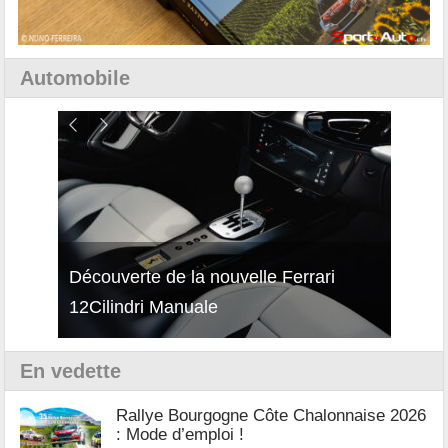
Automobile
Découverte de la nouvelle Ferrari
Essai – Porsche Taycan MY27 avec e-
Décou
12Cilindri Manuale
Shift
Turb
En vedette
Rallye Bourgogne Côte Chalonnaise 2026
: Mode d’emploi !