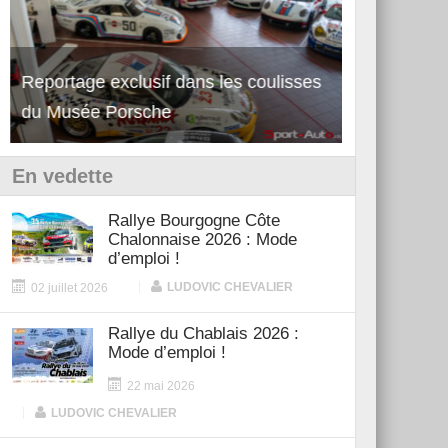
Reportage exclusif dans les coulisses
Découverte 
du Musée Porsche
12Cilindri 
En vedette
Rallye Bourgogne Côte
Chalonnaise 2026 : Mode
d’emploi !
|
LUDOVIC CHEVALIER
02 juillet 2026
Rallye du Chablais 2026 :
Mode d’emploi !
22 mai 2026
|
LUDOVIC CHEVALIER