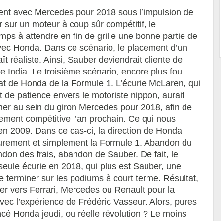
ent avec Mercedes pour 2018 sous l’impulsion de
sur un moteur à coup sûr compétitif, le
s à attendre en fin de grille une bonne partie de
 avec Honda. Dans ce scénario, le placement d’un
aît réaliste. Ainsi, Sauber deviendrait cliente de
 India. Le troisième scénario, encore plus fou
édiat de Honda de la Formule 1. L’écurie McLaren, qui
et de patience envers le motoriste nippon, aurait
ner au sein du giron Mercedes pour 2018, afin de
tement compétitive l’an prochain. Ce qui nous
en 2009. Dans ce cas-ci, la direction de Honda
 purement et simplement la Formule 1. Abandon du
ndon des frais, abandon de Sauber. De fait, le
seule écurie en 2018, qui plus est Sauber, une
 terminer sur les podiums à court terme. Résultat,
rner vers Ferrari, Mercedes ou Renault pour la
vec l’expérience de Frédéric Vasseur. Alors, pures
cé Honda jeudi, ou réelle révolution ? Le moins