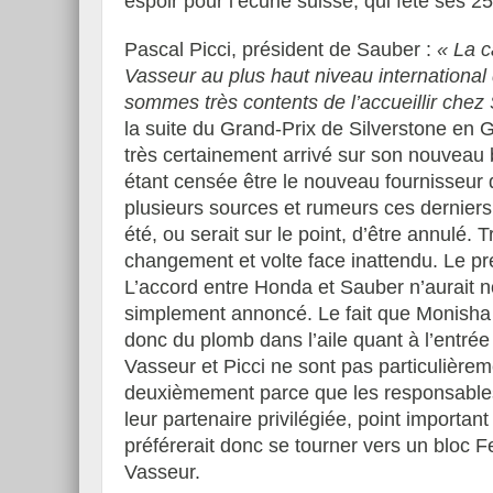
espoir pour l’écurie suisse, qui fête ses 
Pascal Picci, président de Sauber :
« La c
Vasseur au plus haut niveau international
sommes très contents de l’accueillir chez
la suite du Grand-Prix de Silverstone en 
très certainement arrivé sur son nouveau b
étant censée être le nouveau fournisseur 
plusieurs sources et rumeurs ces derniers 
été, ou serait sur le point, d’être annulé. 
changement et volte face inattendu. Le prem
L’accord entre Honda et Sauber n’aurait no
simplement annoncé. Le fait que Monisha K
donc du plomb dans l’aile quant à l’entré
Vasseur et Picci ne sont pas particulière
deuxièmement parce que les responsables
leur partenaire privilégiée, point importan
préférerait donc se tourner vers un bloc Fe
Vasseur.