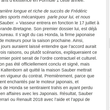
25 ans d’existence en Formule 1 cette année.
arrière longue et riche de succès de Frédéric
 des sports mécaniques parle pour lui, et nous
 Sauber. »
Vasseur entrera en fonction le 17 juillet à
Essai – Morgan Supersport
Grande-Bretagne. Son premier dossier lui, est déjà
ureau. Il s’agit du cas Honda, la firme japonaise
de moteurs pour la saison prochaine. Ainsi,
jours auraient laissé entendre que l’accord aurait
Trois raisons, ou plutôt scénarios, expliqueraient ce
ier point serait de l’ordre contractuel et culturel.
n pas été officiellement conclu et signé, mais
altenborn ait quitté la maison Sauber mettrait
e en vigueur du contrat. Premièrement, parce que
ment enchantés par le moteur japonais, et
 de Honda se sentiraient trahis en ayant perdu
t en affaires avec les Japonais. Résultat, Sauber
rrari ou Renault 2018 avec l’aide et l’appui de