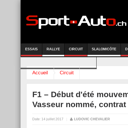
ESSAIS
RALLYE
CIRCUIT
SLALOM/CÔTE
D
COURSE DE CÔTE AYENT-ANZERE 2026
Accueil
Circuit
F1 – Début d'été mouvem
Vasseur nommé, contrat
Date:
14 juillet 2017
|
LUDOVIC CHEVALIER