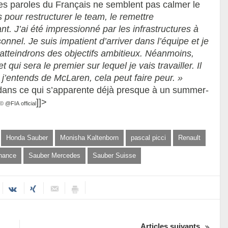
ères paroles du Français ne semblent pas calmer le
 pour restructurer le team, le remettre
nt. J’ai été impressionné par les infrastructures à
rsonnel. Je suis impatient d’arriver dans l’équipe et je
tteindrons des objectifs ambitieux.
Néanmoins,
 qui sera le premier sur lequel je vais travailler. Il
e j’entends de McLaren, cela peut faire peur. »
ans ce qui s’apparente déjà presque à un summer-
]]>
 @FIA official
Honda Sauber
Monisha Kaltenborn
pascal picci
Renault
nance
Sauber Mercedes
Sauber Suisse
Articles suivants