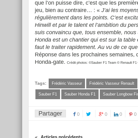
que l’on puisse dire, c’est que les premi
jeu, bien au contraire… : «
J’ai les moyens
régulièrement dans les points. C’est excita
Hinwill et par le talent et l’ambition du pe
suis convaincu que, tous ensemble, nous a
Honda est un chantier qui est sur la table et
faut le traiter rapidement. Au vu de ce qu
Réponse dans les prochaines semaines, d
Honda-gate.
Crédit photos: ©Sauber F1 Team © Renault F1 ©
Tags:
Frédéric Vasseur
Frédéric Vasseur Renault
Sauber F1
Sauber Honda F1
Sauber Longbow Fi
Partager
0
0
0
0
Articles précédents