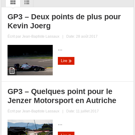
GP3 – Deux points de plus pour
Kevin Joerg
Écrit par
Jean-Baptiste Lassaux
|
Date: 28 août 2017
...
Lire
GP3 – Quelques point pour le
Jenzer Motorsport en Autriche
Écrit par
Jean-Baptiste Lassaux
|
Date: 11 juillet 2017
...