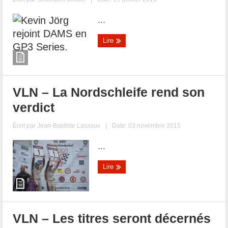
...
Lire
VLN – La Nordschleife rend son
verdict
Écrit par
Jean-Baptiste Lassaux
|
Date: 03 novembre 2015
...
Lire
VLN – Les titres seront décernés