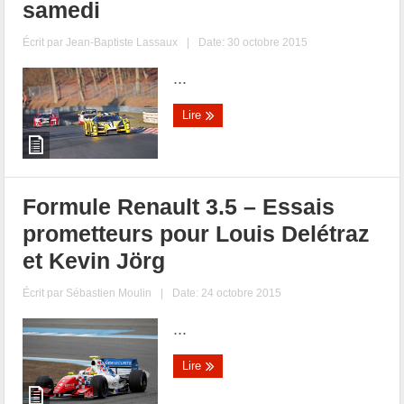
samedi
Écrit par
Jean-Baptiste Lassaux
|
Date: 30 octobre 2015
...
Lire
Formule Renault 3.5 – Essais
prometteurs pour Louis Delétraz
et Kevin Jörg
Écrit par
Sébastien Moulin
|
Date: 24 octobre 2015
...
Lire