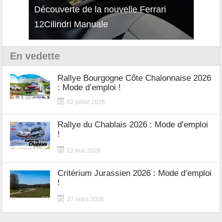
isses
Découverte de la nouvelle Ferrari
Essai
12Cilindri Manuale
Shift
En vedette
Rallye Bourgogne Côte Chalonnaise 2026
: Mode d’emploi !
02 juillet 2026
Rallye du Chablais 2026 : Mode d’emploi
!
22 mai 2026
Critérium Jurassien 2026 : Mode d’emploi
!
27 mars 2026