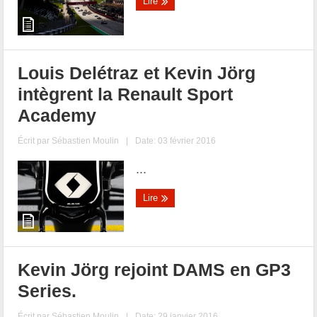
Lire
Louis Delétraz et Kevin Jörg
intègrent la Renault Sport
Academy
Écrit par
Sébastien Moulin
|
Date: 03 février 2016
...
Lire
Kevin Jörg rejoint DAMS en GP3
Series.
Écrit par
Sébastien Moulin
|
Date: 29 janvier 2016