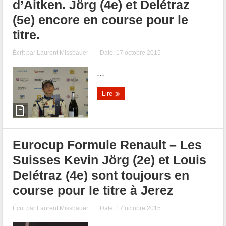
d’Aitken. Jörg (4e) et Delétraz
(5e) encore en course pour le
titre.
Écrit par
Laurent Missbauer
|
Date: 17 octobre 2015
...
Lire
Eurocup Formule Renault – Les
Suisses Kevin Jörg (2e) et Louis
Delétraz (4e) sont toujours en
course pour le titre à Jerez
Écrit par
Laurent Missbauer
|
Date: 17 octobre 2015