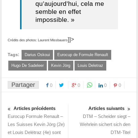
qu’aujourd’hui, cela me
semble en effet
impossible. »
]]>
Crédits des photos: Laurent Missbauers
Tags:
Darius Oskoui
Eurocup de Formule Renault
Hugo De Sadeleer
Kevin Jörg
Louis Deletraz
Partager
0
0
0
0
Articles précédents
Articles suivants
Eurocup Formule Renault –
DTM – Scheider siegt –
Les Suisses Kevin Jörg (2e)
Wehrlein sichert sich den
et Louis Delétraz (4e) sont
DTM-Titel