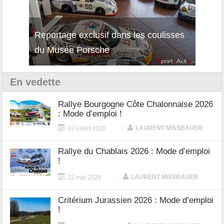
Reportage exclusif dans les coulisses
Découverte de la nouvelle Ferrari
Essai
du Musée Porsche
12Cilindri Manuale
Shift
En vedette
Rallye Bourgogne Côte Chalonnaise 2026
: Mode d’emploi !
|
LAURENT MISSBAUER
02 juillet 2026
Rallye du Chablais 2026 : Mode d’emploi
!
|
LAURENT MISSBAUER
22 mai 2026
Critérium Jurassien 2026 : Mode d’emploi
!