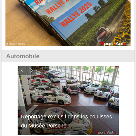
Automobile
Reportage exclusif dans les coulisses
Découverte de la nouvelle Ferrari
Essai
du Musée Porsche
12Cilindri Manuale
Shift