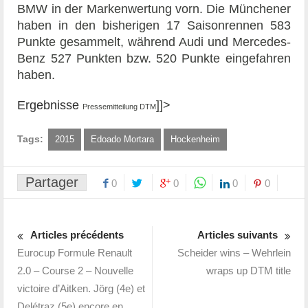
BMW in der Markenwertung vorn. Die Münchener
haben in den bisherigen 17 Saisonrennen 583
Punkte gesammelt, während Audi und Mercedes-
Benz 527 Punkten bzw. 520 Punkte eingefahren
haben.
Ergebnisse
]]>
Pressemitteilung DTM
Tags:
2015
Edoado Mortara
Hockenheim
Partager
0
0
0
0
Articles précédents
Articles suivants
Eurocup Formule Renault
Scheider wins – Wehrlein
2.0 – Course 2 – Nouvelle
wraps up DTM title
victoire d’Aitken. Jörg (4e) et
Delétraz (5e) encore en