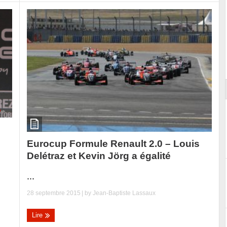
Reportage exclusif dans les coulisses
ort
du Musée Porsche
Eurocup Formule Renault 2.0 – Louis
Delétraz et Kevin Jörg a égalité
...
28 septembre 2015
| by
Jean-Baptiste Lassaux
Lire