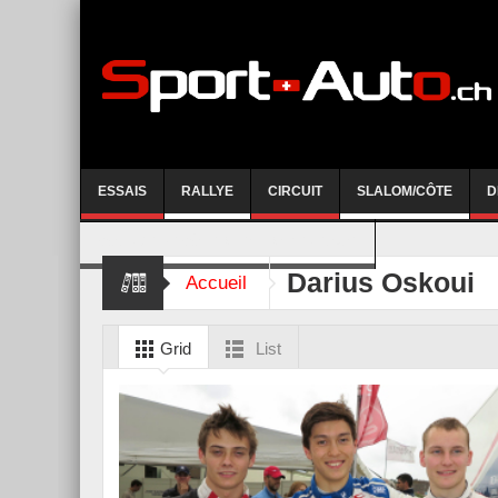
ESSAIS
RALLYE
CIRCUIT
SLALOM/CÔTE
D
COURSE DE CÔTE AYENT-ANZERE 2026
Darius Oskoui
Accueil
Grid
List