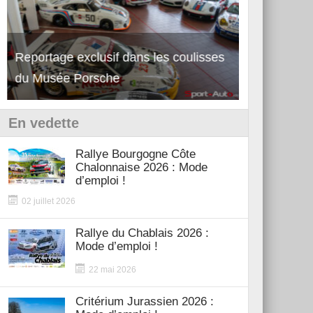
Découverte de la nouvelle Ferrari
Essai – Po
12Cilindri Manuale
Shift
En vedette
Rallye Bourgogne Côte
Chalonnaise 2026 : Mode
d’emploi !
02 juillet 2026
Rallye du Chablais 2026 :
Mode d’emploi !
22 mai 2026
Critérium Jurassien 2026 :