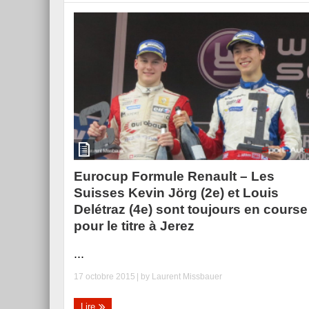
Essai – Morgan Supersp
Eurocup Formule Renault – Les
Suisses Kevin Jörg (2e) et Louis
Delétraz (4e) sont toujours en course
pour le titre à Jerez
...
17 octobre 2015
| by
Laurent Missbauer
Lire