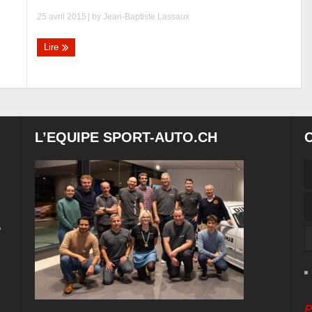
25 avril 2015
| by
Jean-Baptiste Lassaux
Lire
L’EQUIPE SPORT-AUTO.CH
e
P