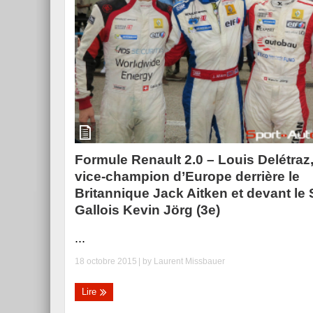
Formule Renault 2.0 – Louis Delétraz
vice-champion d’Europe derrière le
Britannique Jack Aitken et devant le 
Gallois Kevin Jörg (3e)
...
18 octobre 2015
| by
Laurent Missbauer
Lire