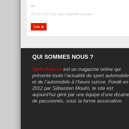
...
25 mai 2015
| by
Jean-Baptiste Lassaux
Lire
QUI SOMMES NOUS ?
Sport-Auto.ch
est un magazine online qui
présente toute l’actualité du sport automobile
et de l’automobile à l’heure suisse. Fondé en
2012 par Sébastien Moulin, le site est
aujourd’hui géré par une équipe d’une dizain
de passionnés, sous la forme associative.