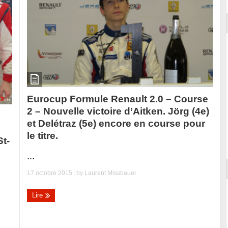
Eurocup Formule Renault 2.0 – Course
2 – Nouvelle victoire d’Aitken. Jörg (4e)
,
et Delétraz (5e) encore en course pour
le titre.
St-
...
17 octobre 2015
| by
Laurent Missbauer
Lire