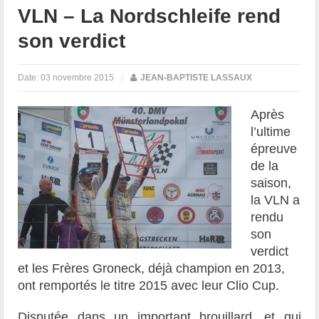
VLN – La Nordschleife rend
son verdict
Date:
03 novembre 2015
|
JEAN-BAPTISTE LASSAUX
Après
l’ultime
épreuve
de la
saison,
la VLN a
rendu
son
verdict
et les Frères Groneck, déjà champion en 2013,
ont remportés le titre 2015 avec leur Clio Cup.
Disputée dans un important brouillard, et qui