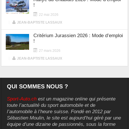
!
22 mai 2026
|
JEAN-BAPTISTE LASSAUX
Critérium Jurassien 2026 : Mode d’emploi
!
27 mars 2026
|
JEAN-BAPTISTE LASSAUX
QUI SOMMES NOUS ?
Sport-Auto.ch
est un magazine online qui présente
toute l’actualité du sport automobile et de
l’automobile à l’heure suisse. Fondé en 2012 par
Sébastien Moulin, le site est aujourd’hui géré par une
équipe d’une dizaine de passionnés, sous la forme