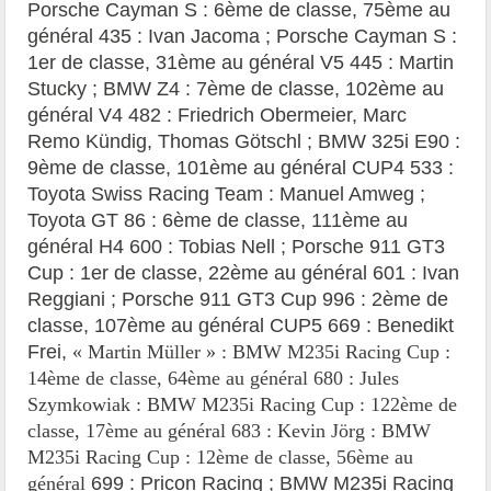
Porsche Cayman S : 6ème de classe, 75ème au
général 435 : Ivan Jacoma ; Porsche Cayman S :
1er de classe, 31ème au général V5 445 : Martin
Stucky ; BMW Z4 : 7ème de classe, 102ème au
général V4 482 : Friedrich Obermeier, Marc
Remo Kündig, Thomas Götschl ; BMW 325i E90 :
9ème de classe, 101ème au général CUP4 533 :
Toyota Swiss Racing Team : Manuel Amweg ;
Toyota GT 86 : 6ème de classe, 111ème au
général H4 600 : Tobias Nell ; Porsche 911 GT3
Cup : 1er de classe, 22ème au général 601 : Ivan
Reggiani ; Porsche 911 GT3 Cup 996 : 2ème de
classe, 107ème au général CUP5 669 : Benedikt
Frei,
« Martin Müller » : BMW M235i Racing Cup :
14
ème de classe,
64
ème au général
680 : Jules
Szymkowiak : BMW M235i Racing Cup :
122
ème de
classe,
17
ème au général
683 : Kevin Jörg : BMW
M235i Racing Cup :
12
ème de classe,
56
ème au
général
699 : Pricon Racing ; BMW M235i Racing