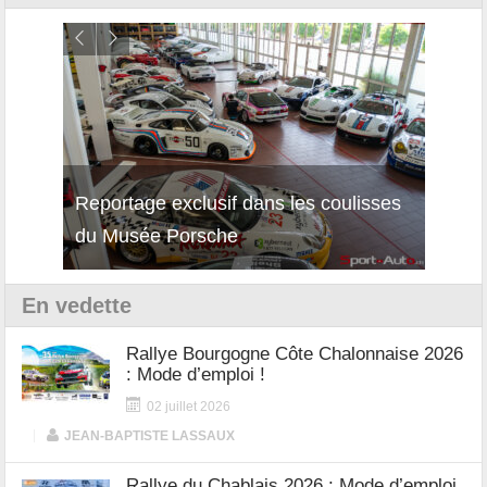
Reportage exclusif dans les coulisses
Découverte de la nouvelle Ferrari
Essai
du Musée Porsche
12Cilindri Manuale
Shift
En vedette
Rallye Bourgogne Côte Chalonnaise 2026
: Mode d’emploi !
02 juillet 2026
|
JEAN-BAPTISTE LASSAUX
Rallye du Chablais 2026 : Mode d’emploi