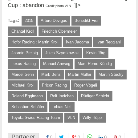
Cup : abandon
]]>
Credit photo VLN
Tags:
2015
Arturo Devigus
Benedikt Frei
Chantal Kroll
Friedrich Obermeier
Hofor Racing : Martin Kroll
Ivan Jacoma
Ivan Reggiani
Jasmin Preisig
Jules Szymkowiak
Kevin Jörg
Lexus Racing
Manuel Amweg
Marc Remo Kündig
Marcel Senn
Mark Benz
Martin Müller
Martin Stucky
Michael Kroll
Pricon Racing
Roger Vögeli
Roland Eggimann
Rolf Ineichen
Rüdiger Schicht
Sebastian Schäfer
Tobias Nell
Toyota Swiss Racing Team
VLN
Willy Hüppi
Partager
0
0
0
0