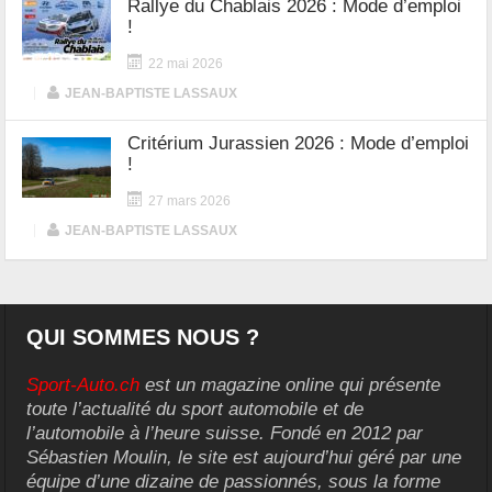
Rallye du Chablais 2026 : Mode d’emploi
!
22 mai 2026
|
JEAN-BAPTISTE LASSAUX
Critérium Jurassien 2026 : Mode d’emploi
!
27 mars 2026
|
JEAN-BAPTISTE LASSAUX
QUI SOMMES NOUS ?
Sport-Auto.ch
est un magazine online qui présente
toute l’actualité du sport automobile et de
l’automobile à l’heure suisse. Fondé en 2012 par
Sébastien Moulin, le site est aujourd’hui géré par une
équipe d’une dizaine de passionnés, sous la forme