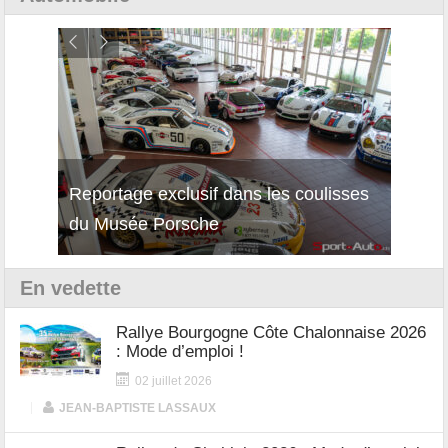
Reportage exclusif dans les coulisses
Découverte de la nouvelle Ferrari
Essai
du Musée Porsche
12Cilindri Manuale
Shift
En vedette
Rallye Bourgogne Côte Chalonnaise 2026
: Mode d’emploi !
02 juillet 2026
|
JEAN-BAPTISTE LASSAUX