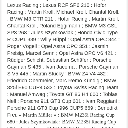
Lexus Racing ; Lexus RCF SP6 210 : Hofor
Racing : Martin Kroll, Michael Kroll, Chantal Kroll,
; BMW M3 GTR 211 : Hofor Racing : Martin Kroll,
Chantal Kroll, Roland Eggimann ; BMW M3 CSL
SP3 268 : Jules Szymkowiak ; Honda Civic Type
R CUP1 339 : Willy Hüppi ; Opel Astra OPC 344 :
Roger Vögeli ; Opel Astra OPC 351 : Jasmin
Preisig, Marcel Senn ; Opel Astra OPC V6 421 :
Rüdiger Schicht, Sebastian Schäfer ; Porsche
Cayman S 435 : Ivan Jacoma ; Porsche Cayman
S V5 445 : Martin Stucky ; BMW Z4 V4 482 :
Friedrich Obermeier, Marc Remo Kündig ; BMW
325i E90 CUP4 533 : Toyota Swiss Racing Team
: Manuel Amweg ; Toyota GT 86 H4 600 : Tobias
Nell ; Porsche 911 GT3 Cup 601 : Ivan Reggiani ;
Porsche 911 GT3 Cup 996 CUP5 669 : Benedikt
Frei,
«
Martin Müller
» : BMW M235i Racing Cup
680 : Jules Szymkowiak : BMW M235i Racing Cup