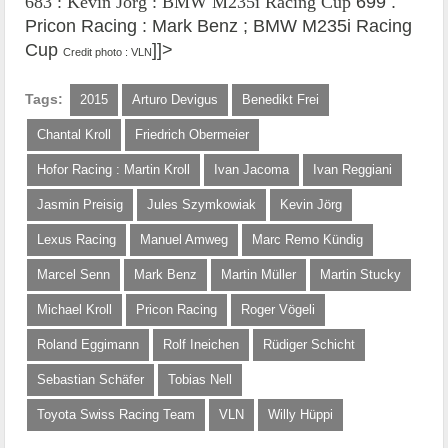
683 : Kevin Jörg : BMW M235i Racing Cup
699 :
Pricon Racing : Mark Benz ; BMW M235i Racing
Cup
]]>
Credit photo : VLN
Tags:
2015
Arturo Devigus
Benedikt Frei
Chantal Kroll
Friedrich Obermeier
Hofor Racing : Martin Kroll
Ivan Jacoma
Ivan Reggiani
Jasmin Preisig
Jules Szymkowiak
Kevin Jörg
Lexus Racing
Manuel Amweg
Marc Remo Kündig
Marcel Senn
Mark Benz
Martin Müller
Martin Stucky
Michael Kroll
Pricon Racing
Roger Vögeli
Roland Eggimann
Rolf Ineichen
Rüdiger Schicht
Sebastian Schäfer
Tobias Nell
Toyota Swiss Racing Team
VLN
Willy Hüppi