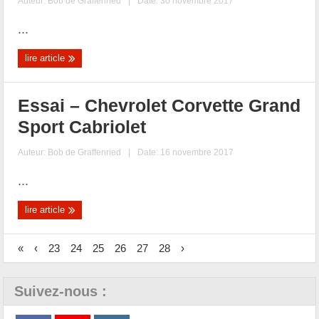
Auteur:
Bob de Graffenried
|
Date: 30 novembre 2017
...
lire article
Essai – Chevrolet Corvette Grand
Sport Cabriolet
Auteur:
Bob de Graffenried
|
Date: 16 novembre 2017
...
lire article
«
‹
23
24
25
26
27
28
›
Suivez-nous :