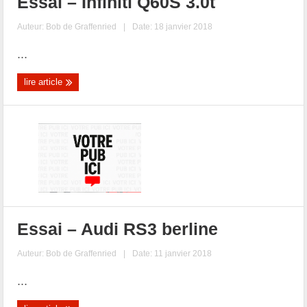
Essai – Infiniti Q60S 3.0t
Auteur:
Bob de Graffenried
|
Date: 18 janvier 2018
...
lire article
Essai – Audi RS3 berline
Auteur:
Bob de Graffenried
|
Date: 11 janvier 2018
...