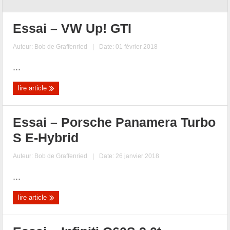
Essai – VW Up! GTI
Auteur:
Bob de Graffenried
|
Date: 01 février 2018
...
lire article
Essai – Porsche Panamera Turbo
S E-Hybrid
Auteur:
Bob de Graffenried
|
Date: 26 janvier 2018
...
lire article