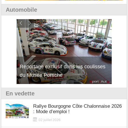
Automobile
Reportage exclusif dans les coulisses
Décou
du Musée Porsche
12Cil
En vedette
Rallye Bourgogne Côte Chalonnaise 2026
: Mode d’emploi !
02 juillet 2026