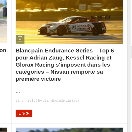
Reportage exclusif dans les coulisses
ort
du Musée Porsche
jon
Blancpain Endurance Series – Top 6
pour Adrian Zaug, Kessel Racing et
Glorax Racing s'imposent dans les
catégories – Nissan remporte sa
première victoire
...
21 juin 2015
| by
Jean-Baptiste Lassaux
Lire