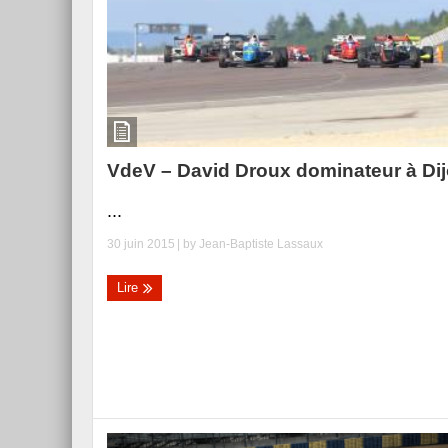
Essai – Morgan Supersp
VdeV – David Droux dominateur à Di
...
30 juin 2015
| by
Jean-Baptiste Lassaux
Lire