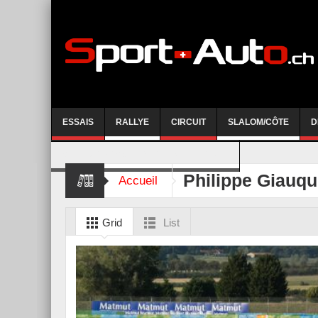
ESSAIS
RALLYE
CIRCUIT
SLALOM/CÔTE
D
COURSE DE CÔTE AYENT-ANZERE 2026
Philippe Giauq
Accueil
Grid
List