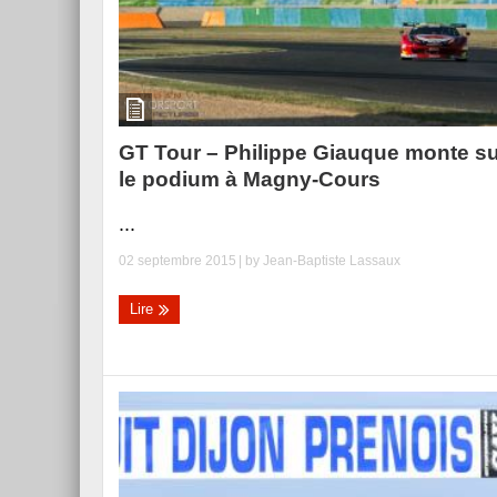
GT Tour – Philippe Giauque monte s
le podium à Magny-Cours
...
02 septembre 2015
| by
Jean-Baptiste Lassaux
Lire