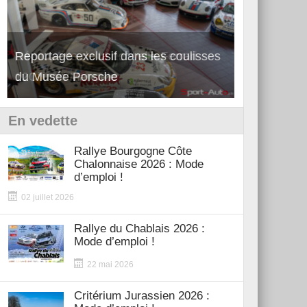
Découverte de la nouvelle Ferrari
Essai – Po
12Cilindri Manuale
Shift
En vedette
Rallye Bourgogne Côte
Chalonnaise 2026 : Mode
d’emploi !
02 juillet 2026
Rallye du Chablais 2026 :
Mode d’emploi !
22 mai 2026
Critérium Jurassien 2026 :