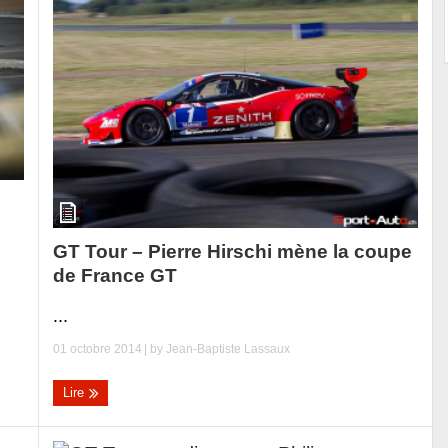
GT Tour – Pierre Hirschi mène la coupe
de France GT
...
01 octobre 2014
| by
Jean-Baptiste Lassaux
Lire