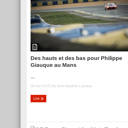
Des hauts et des bas pour Philippe
Giauque au Mans
...
06 mai 2015
| by
Jean-Baptiste Lassaux
Lire