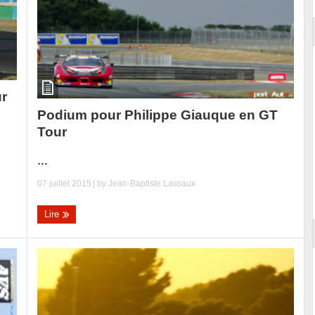
ur
Podium pour Philippe Giauque en GT
Tour
...
07 juillet 2015
| by
Jean-Baptiste Lassaux
Lire