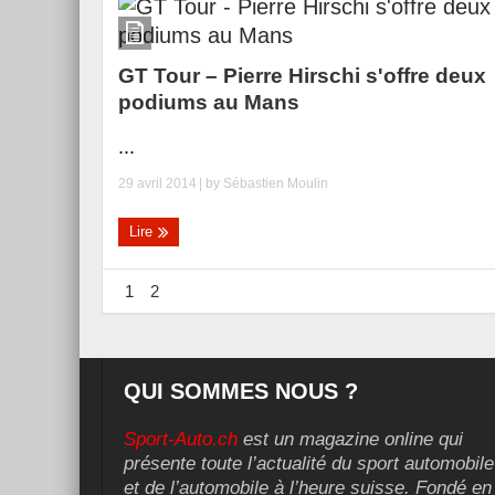
GT Tour – Pierre Hirschi s'offre deux
podiums au Mans
...
29 avril 2014
| by
Sébastien Moulin
Lire
1
2
QUI SOMMES NOUS ?
Sport-Auto.ch
est un magazine online qui
présente toute l’actualité du sport automobile
et de l’automobile à l’heure suisse. Fondé en