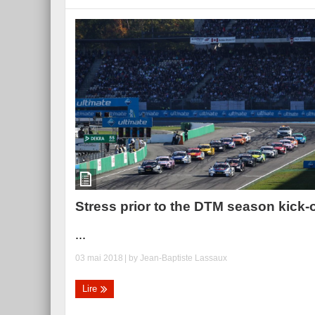
Stress prior to the DTM season kick-o
...
03 mai 2018
| by
Jean-Baptiste Lassaux
Lire