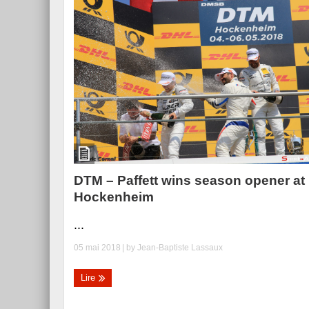
DTM – Paffett wins season opener at
Hockenheim
...
05 mai 2018
| by
Jean-Baptiste Lassaux
Lire