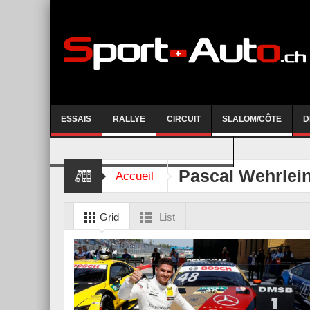
ESSAIS
RALLYE
CIRCUIT
SLALOM/CÔTE
D
COURSE DE CÔTE AYENT-ANZERE 2026
Pascal Wehrlei
Accueil
Grid
List