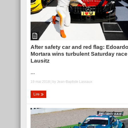
After safety car and red flag: Edoard
Mortara wins turbulent Saturday race
Lausitz
...
19 mai 2018
| by
Jean-Baptiste Lassaux
Lire