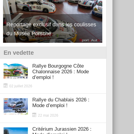
Reportage exclusif dans les coulisses
Découverte de la nouvelle Ferrari
Essai – Po
du Musée Porsche
12Cilindri Manuale
Shift
En vedette
Rallye Bourgogne Côte
Chalonnaise 2026 : Mode
d’emploi !
02 juillet 2026
Rallye du Chablais 2026 :
Mode d’emploi !
22 mai 2026
Critérium Jurassien 2026 :