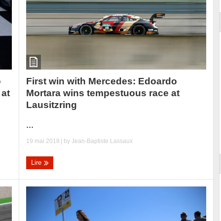
First win with Mercedes: Edoardo
o
Mortara wins tempestuous race at
 at
Lausitzring
...
19 mai 2018
| by
Jean-Baptiste Lassaux
Lire