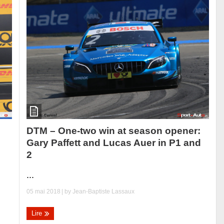
DTM – One-two win at season opener:
Gary Paffett and Lucas Auer in P1 and
2
...
05 mai 2018
| by
Jean-Baptiste Lassaux
Lire