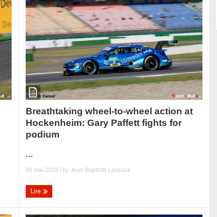
Breathtaking wheel-to-wheel action at
Hockenheim: Gary Paffett fights for
podium
...
06 mai 2018
| by
Jean-Baptiste Lassaux
Lire