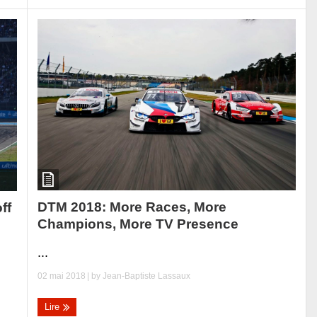
DTM 2018: More Races, More
ff
Champions, More TV Presence
...
02 mai 2018
| by
Jean-Baptiste Lassaux
Lire