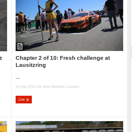
ort
Chapter 2 of 10: Fresh challenge at
t
Lausitzring
...
16 mai 2018
| by
Jean-Baptiste Lassaux
Lire