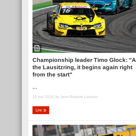
Essai – Morgan Supersp
Championship leader Timo Glock: "A
the Lausitzring, it begins again right
from the start"
...
16 mai 2018
| by
Jean-Baptiste Lassaux
Lire