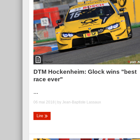
DTM Hockenheim: Glock wins "best
race ever"
...
06 mai 2018
| by
Jean-Baptiste Lassaux
Lire