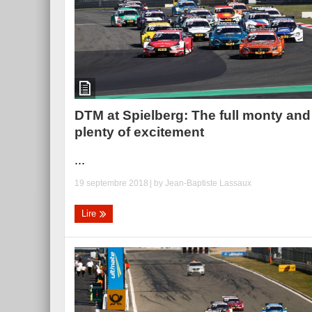
DTM at Spielberg: The full monty and
plenty of excitement
...
19 septembre 2018
| by
Jean-Baptiste Lassaux
Lire