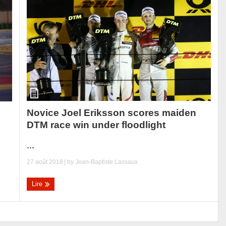
Novice Joel Eriksson scores maiden
DTM race win under floodlight
...
27 août 2018
| by
Jean-Baptiste Lassaux
Lire