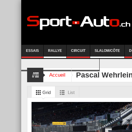
ESSAIS
RALLYE
CIRCUIT
SLALOM/CÔTE
D
COURSE DE CÔTE AYENT-ANZERE 2026
Pascal Wehrlei
Accueil
Grid
List