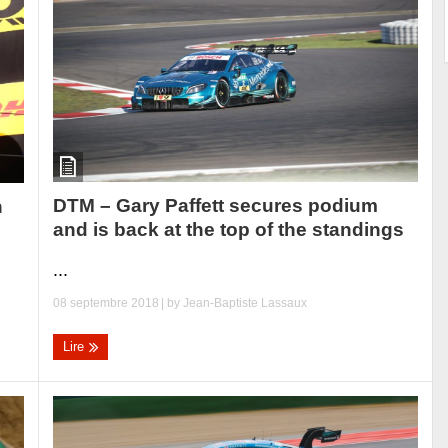
DTM – Gary Paffett secures podium
n
and is back at the top of the standings
...
08 septembre 2018
| by
Jean-Baptiste Lassaux
Lire