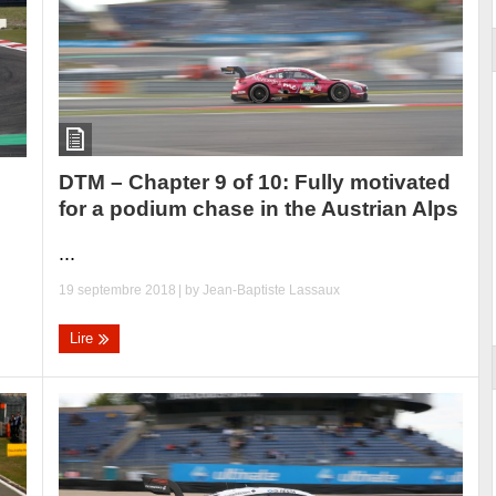
DTM – Chapter 9 of 10: Fully motivated
for a podium chase in the Austrian Alps
...
19 septembre 2018
| by
Jean-Baptiste Lassaux
Lire