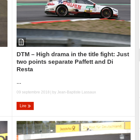
ort
DTM – High drama in the title fight: Just
two points separate Paffett and Di
Resta
...
09 septembre 2018
| by
Jean-Baptiste Lassaux
Lire