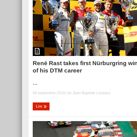
René Rast takes first Nürburgring wi
of his DTM career
...
08 septembre 2018
| by
Jean-Baptiste Lassaux
Lire