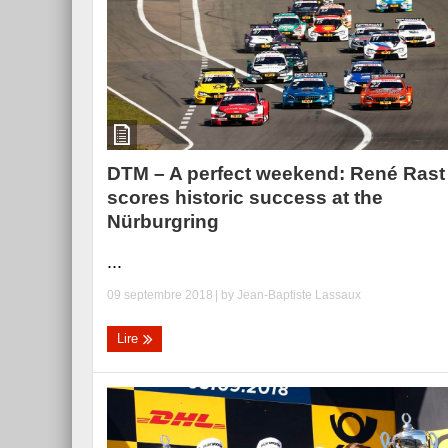
Essai – Morgan Supersp
DTM – A perfect weekend: René Rast
scores historic success at the
Nürburgring
...
09 septembre 2018
| by
Jean-Baptiste Lassaux
Lire