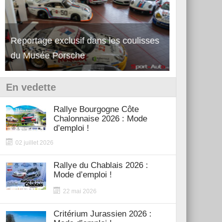
Reportage exclusif dans les coulisses
Découverte de la nouvelle Ferrari
Essai – Po
du Musée Porsche
12Cilindri Manuale
Shift
En vedette
Rallye Bourgogne Côte
Chalonnaise 2026 : Mode
d’emploi !
02 juillet 2026
Rallye du Chablais 2026 :
Mode d’emploi !
22 mai 2026
Critérium Jurassien 2026 :