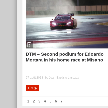
DTM – Second podium for Edoardo
Mortara in his home race at Misano
...
27 août 2018
| by
Jean-Baptiste Lassaux
Lire
1
2
3
4
5
6
7