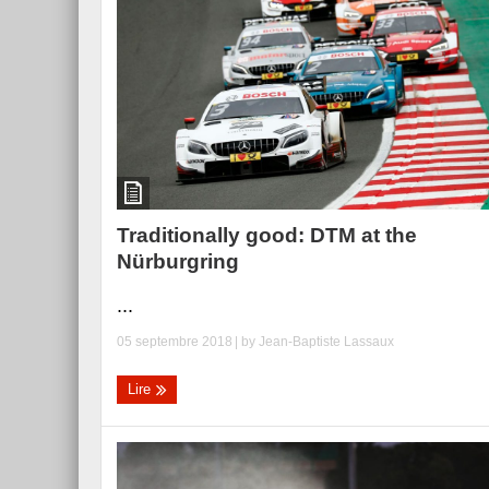
Traditionally good: DTM at the
Nürburgring
...
05 septembre 2018
| by
Jean-Baptiste Lassaux
Lire