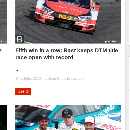
Reportage exclusif dans les coulisses
ort
du Musée Porsche
Fifth win in a row: Rast keeps DTM title
e
race open with record
...
14 octobre 2018
| by
Jean-Baptiste Lassaux
Lire