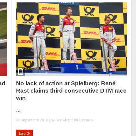
No lack of action at Spielberg: René
ad
Rast claims third consecutive DTM race
win
...
22 septembre 2018
| by
Jean-Baptiste Lassaux
Lire