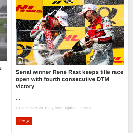
e
Serial winner René Rast keeps title race
open with fourth consecutive DTM
victory
...
23 septembre 2018
| by
Jean-Baptiste Lassaux
Lire