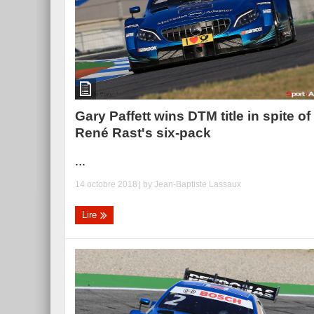
Gary Paffett wins DTM title in spite of
René Rast's six-pack
...
14 octobre 2018
| by
Jean-Baptiste Lassaux
Lire