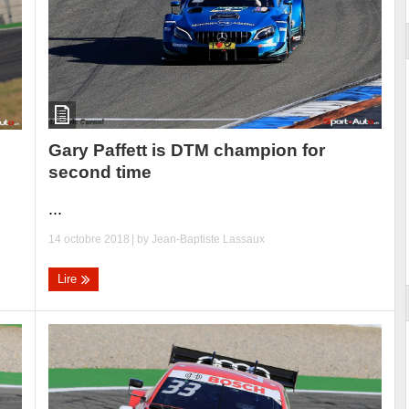
Gary Paffett is DTM champion for
second time
...
14 octobre 2018
| by
Jean-Baptiste Lassaux
Lire