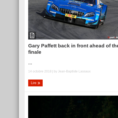
Essai – Morgan Supersp
Gary Paffett back in front ahead of th
finale
...
14 octobre 2018
| by
Jean-Baptiste Lassaux
Lire