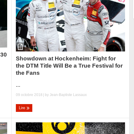
 30
Showdown at Hockenheim: Fight for
the DTM Title Will Be a True Festival for
the Fans
...
09 octobre 2018
| by
Jean-Baptiste Lassaux
Lire