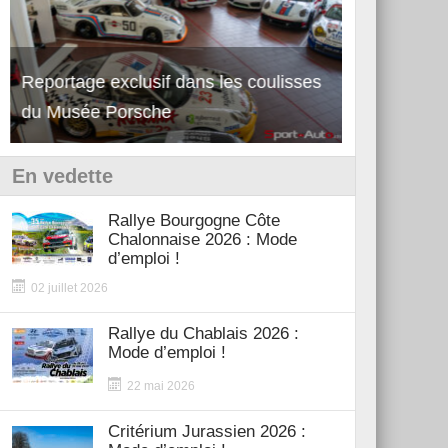
Découverte de la nouvelle Ferrari
Essai – Po
12Cilindri Manuale
Shift
En vedette
Rallye Bourgogne Côte
Chalonnaise 2026 : Mode
d’emploi !
02 juillet 2026
Rallye du Chablais 2026 :
Mode d’emploi !
22 mai 2026
Critérium Jurassien 2026 :