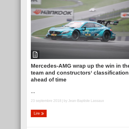
Mercedes-AMG wrap up the win in th
team and constructors‘ classification
ahead of time
...
23 septembre 2018
| by
Jean-Baptiste Lassaux
Lire