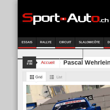
ESSAIS
RALLYE
CIRCUIT
SLALOM/CÔTE
D
COURSE DE CÔTE AYENT-ANZERE 2026
Pascal Wehrlei
Accueil
Grid
List