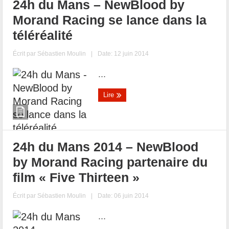
24h du Mans – NewBlood by
Morand Racing se lance dans la
téléréalité
Écrit par
Sébastien Moulin
|
Date: 12 juin 2014
...
Lire
24h du Mans 2014 – NewBlood
by Morand Racing partenaire du
film « Five Thirteen »
Écrit par
Sébastien Moulin
|
Date: 06 juin 2014
...