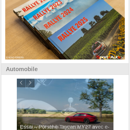
Automobile
i
Essai – Porsche Taycan MY27 avec e-
Décou