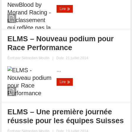
Lire
ELMS – Nouveau podium pour
Race Performance
Écrit par
Sébastien Moulin
|
Date: 21 juillet 2014
...
Lire
ELMS – Une première journée
réussie pour les équipes Suisses
Écrit par
Sébastien Moulin
|
Date: 19 juillet 2014