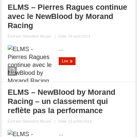
ELMS – Pierres Ragues continue
avec le NewBlood by Morand
Racing
Écrit par
Sébastien Moulin
|
Date: 26 août 2014
...
Lire
ELMS – NewBlood by Morand
Racing – un classement qui
reflète pas la performance
Écrit par
Sébastien Moulin
|
Date: 21 juillet 2014
...