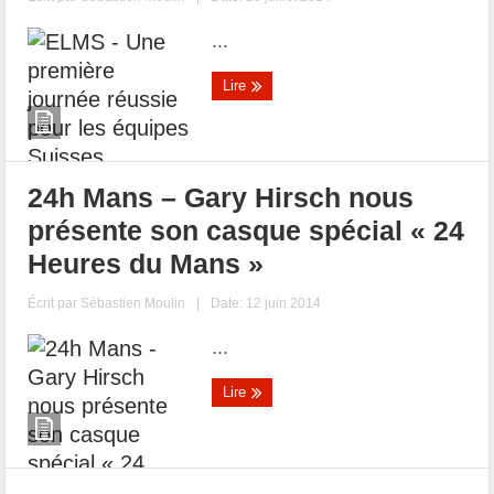
...
Lire
24h Mans – Gary Hirsch nous
présente son casque spécial « 24
Heures du Mans »
Écrit par
Sébastien Moulin
|
Date: 12 juin 2014
...
Lire