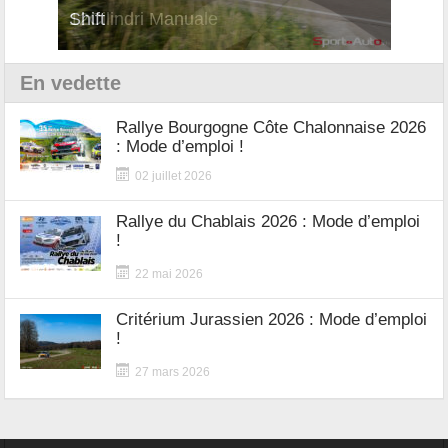
Shift
Turb
En vedette
Rallye Bourgogne Côte Chalonnaise 2026
: Mode d’emploi !
02 juillet 2026
Rallye du Chablais 2026 : Mode d’emploi
!
22 mai 2026
Critérium Jurassien 2026 : Mode d’emploi
!
27 mars 2026