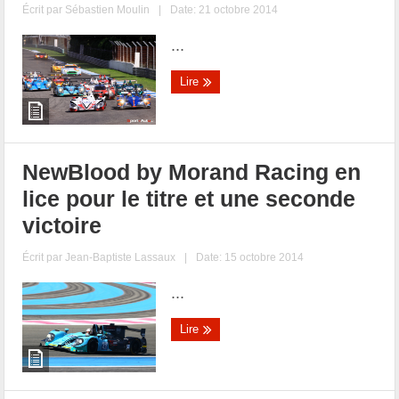
Écrit par
Sébastien Moulin
|
Date: 21 octobre 2014
...
Lire
NewBlood by Morand Racing en
lice pour le titre et une seconde
victoire
Écrit par
Jean-Baptiste Lassaux
|
Date: 15 octobre 2014
...
Lire