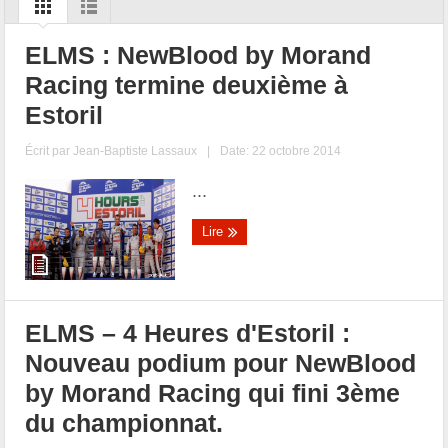
ELMS : NewBlood by Morand
Racing termine deuxième à
Estoril
Écrit par
Jean-Baptiste Lassaux
|
Date: 22 octobre 2014
...
Lire
ELMS – 4 Heures d'Estoril :
Nouveau podium pour NewBlood
by Morand Racing qui fini 3ème
du championnat.