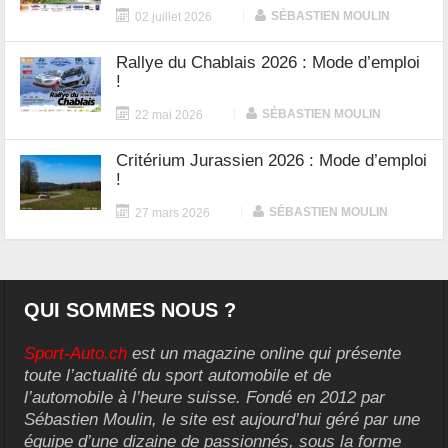
|
SÉBASTIEN MOULIN
02 juillet 2026
Rallye du Chablais 2026 : Mode d’emploi
!
|
SÉBASTIEN MOULIN
22 mai 2026
Critérium Jurassien 2026 : Mode d’emploi
!
|
SÉBASTIEN MOULIN
27 mars 2026
QUI SOMMES NOUS ?
Sport-Auto.ch
est un magazine online qui présente
toute l’actualité du sport automobile et de
l’automobile à l’heure suisse. Fondé en 2012 par
Sébastien Moulin, le site est aujourd’hui géré par une
équipe d’une dizaine de passionnés, sous la forme