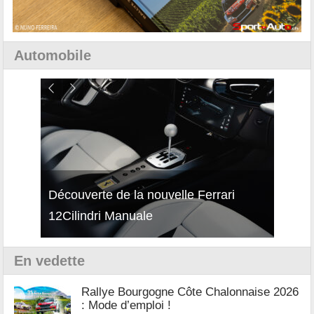
Automobile
Découverte de la nouvelle Ferrari
Essai – Porsche Taycan MY27 avec e-
Décou
12Cilindri Manuale
Shift
Turb
En vedette
Rallye Bourgogne Côte Chalonnaise 2026
: Mode d’emploi !