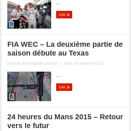
...
Lire
FIA WEC – La deuxième partie de
saison débute au Texas
Écrit par
Jean-Baptiste Lassaux
|
Date: 16 septembre 2015
...
Lire
24 heures du Mans 2015 – Retour
vers le futur