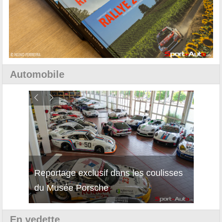
Automobile
Reportage exclusif dans les coulisses
Décou
du Musée Porsche
12Cil
En vedette