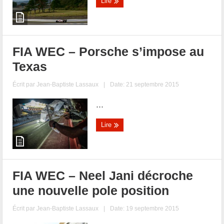
Lire
FIA WEC – Porsche s’impose au
Texas
Écrit par
Jean-Baptiste Lassaux
|
Date: 21 septembre 2015
...
Lire
FIA WEC – Neel Jani décroche
une nouvelle pole position
Écrit par
Jean-Baptiste Lassaux
|
Date: 19 septembre 2015