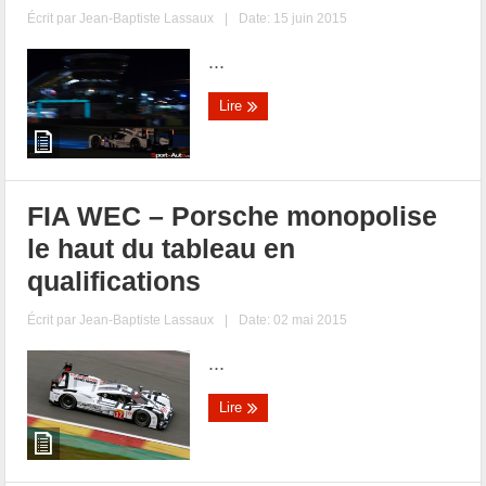
Écrit par
Jean-Baptiste Lassaux
|
Date: 15 juin 2015
...
Lire
FIA WEC – Porsche monopolise
le haut du tableau en
qualifications
Écrit par
Jean-Baptiste Lassaux
|
Date: 02 mai 2015
...
Lire