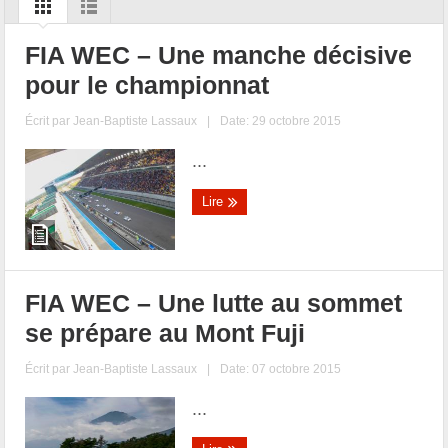
FIA WEC – Une manche décisive
pour le championnat
Écrit par
Jean-Baptiste Lassaux
|
Date: 29 octobre 2015
...
Lire
FIA WEC – Une lutte au sommet
se prépare au Mont Fuji
Écrit par
Jean-Baptiste Lassaux
|
Date: 07 octobre 2015
...