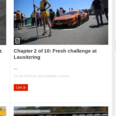
ort
Chapter 2 of 10: Fresh challenge at
t
Lausitzring
...
16 mai 2018
| by
Jean-Baptiste Lassaux
Lire