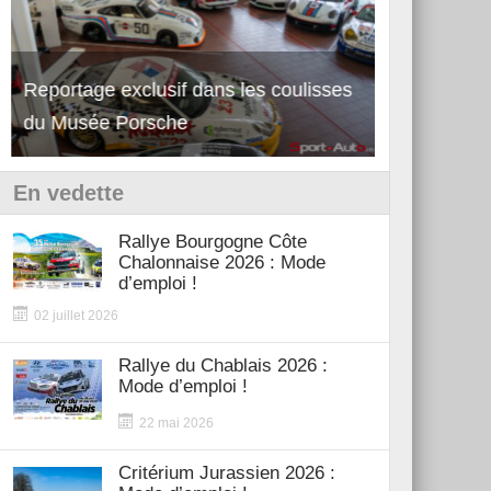
Reportage exclusif dans les coulisses
Découverte de la nouvelle Ferrari
Essai – Po
du Musée Porsche
12Cilindri Manuale
Shift
En vedette
Rallye Bourgogne Côte
Chalonnaise 2026 : Mode
d’emploi !
02 juillet 2026
Rallye du Chablais 2026 :
Mode d’emploi !
22 mai 2026
Critérium Jurassien 2026 :