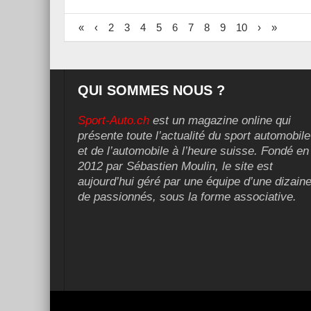
«
‹
2
3
4
5
6
7
8
9
10
›
»
QUI SOMMES NOUS ?
Sport-Auto.ch
est un magazine online qui
présente toute l’actualité du sport automobile
et de l’automobile à l’heure suisse. Fondé en
2012 par Sébastien Moulin, le site est
aujourd’hui géré par une équipe d’une dizain
de passionnés, sous la forme associative.