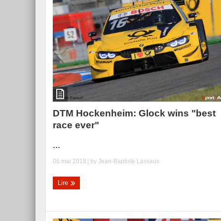
DTM Hockenheim: Glock wins "best
race ever"
...
06 mai 2018
| by
Jean-Baptiste Lassaux
Lire