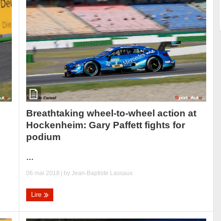
Breathtaking wheel-to-wheel action at
Hockenheim: Gary Paffett fights for
podium
...
06 mai 2018
| by
Jean-Baptiste Lassaux
Lire