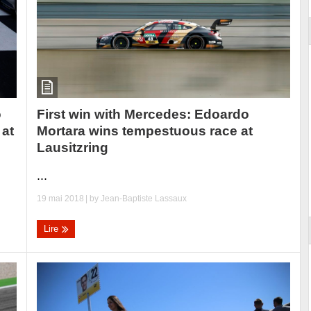
First win with Mercedes: Edoardo
o
Mortara wins tempestuous race at
 at
Lausitzring
...
19 mai 2018
| by
Jean-Baptiste Lassaux
Lire