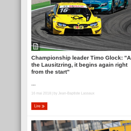
Essai – Morgan Supersp
Championship leader Timo Glock: "A
the Lausitzring, it begins again right
from the start"
...
16 mai 2018
| by
Jean-Baptiste Lassaux
Lire