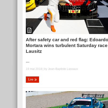
After safety car and red flag: Edoard
Mortara wins turbulent Saturday race
Lausitz
...
19 mai 2018
| by
Jean-Baptiste Lassaux
Lire