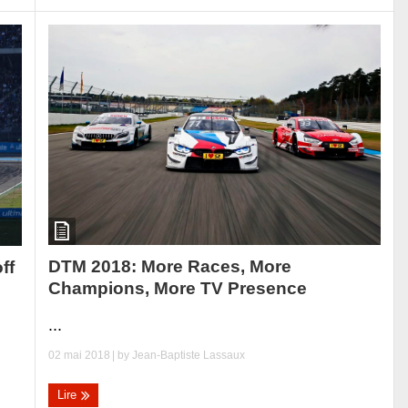
DTM 2018: More Races, More
ff
Champions, More TV Presence
...
02 mai 2018
| by
Jean-Baptiste Lassaux
Lire