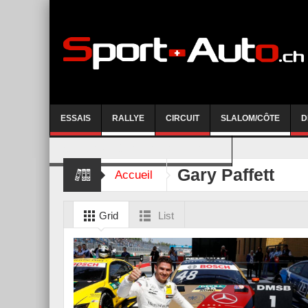
ESSAIS
RALLYE
CIRCUIT
SLALOM/CÔTE
D
COURSE DE CÔTE AYENT-ANZERE 2026
Gary Paffett
Accueil
Grid
List