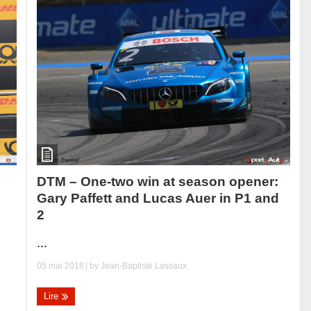
DTM – One-two win at season opener:
Gary Paffett and Lucas Auer in P1 and
2
...
05 mai 2018
| by
Jean-Baptiste Lassaux
Lire