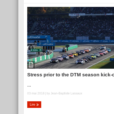
Stress prior to the DTM season kick-o
...
03 mai 2018
| by
Jean-Baptiste Lassaux
Lire