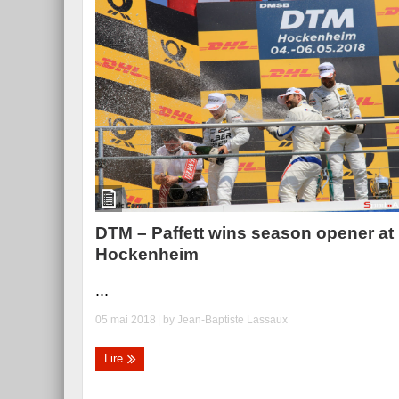
DTM – Paffett wins season opener at
Hockenheim
...
05 mai 2018
| by
Jean-Baptiste Lassaux
Lire