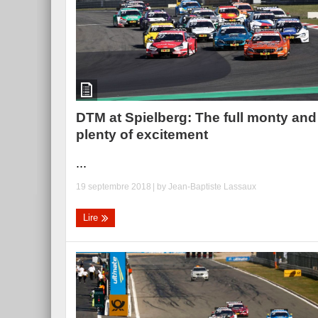
DTM at Spielberg: The full monty and
plenty of excitement
...
19 septembre 2018
| by
Jean-Baptiste Lassaux
Lire