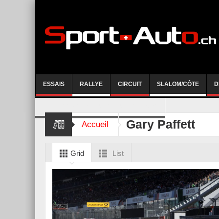
ESSAIS
RALLYE
CIRCUIT
SLALOM/CÔTE
D
COURSE DE CÔTE AYENT-ANZERE 2026
Gary Paffett
Accueil
Grid
List