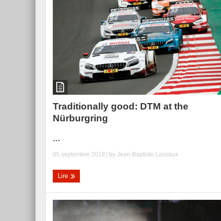
Traditionally good: DTM at the
Nürburgring
...
05 septembre 2018
| by
Jean-Baptiste Lassaux
Lire