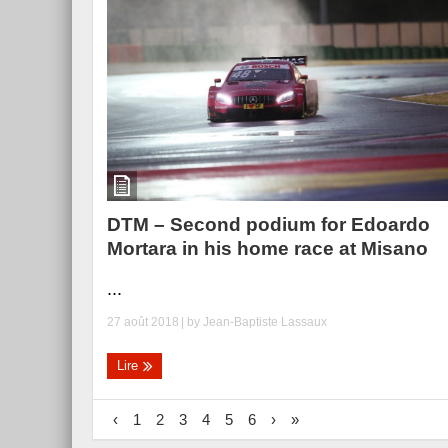
DTM – Second podium for Edoardo
Mortara in his home race at Misano
...
27 août 2018
| by
Jean-Baptiste Lassaux
Lire
‹
1
2
3
4
5
6
›
»