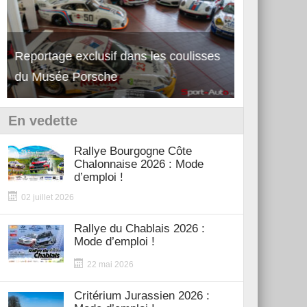
Reportage exclusif dans les coulisses
Découverte 
du Musée Porsche
12Cilindri 
En vedette
Rallye Bourgogne Côte
Chalonnaise 2026 : Mode
d’emploi !
02 juillet 2026
Rallye du Chablais 2026 :
Mode d’emploi !
22 mai 2026
Critérium Jurassien 2026 :