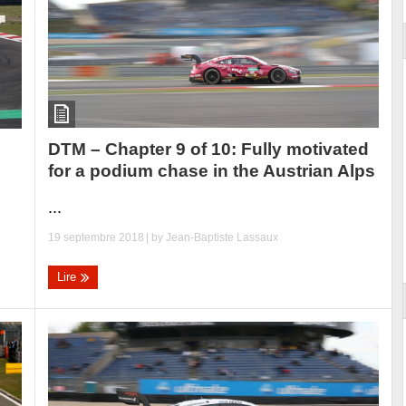
DTM – Chapter 9 of 10: Fully motivated
for a podium chase in the Austrian Alps
...
19 septembre 2018
| by
Jean-Baptiste Lassaux
Lire