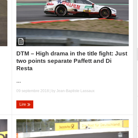
Essai – Morgan Supersport
DTM – High drama in the title fight: Just
two points separate Paffett and Di
Resta
...
09 septembre 2018
| by
Jean-Baptiste Lassaux
Lire