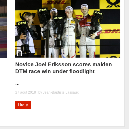
Novice Joel Eriksson scores maiden
DTM race win under floodlight
...
27 août 2018
| by
Jean-Baptiste Lassaux
Lire