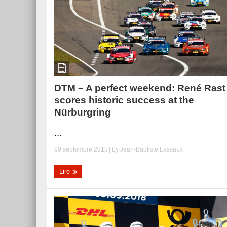
DTM – A perfect weekend: René Rast
scores historic success at the
Nürburgring
...
09 septembre 2018
| by
Jean-Baptiste Lassaux
Lire