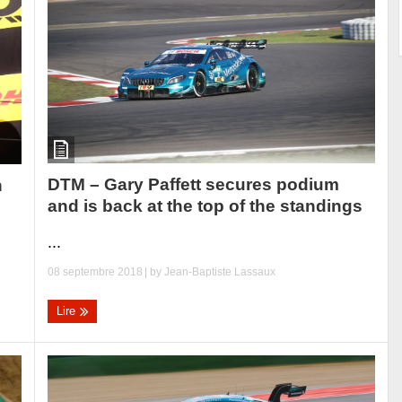
DTM – Gary Paffett secures podium
n
and is back at the top of the standings
...
08 septembre 2018
| by
Jean-Baptiste Lassaux
Lire