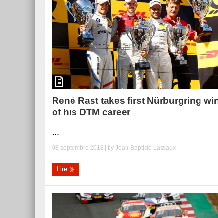
René Rast takes first Nürburgring wi
of his DTM career
...
08 septembre 2018
| by
Jean-Baptiste Lassaux
Lire