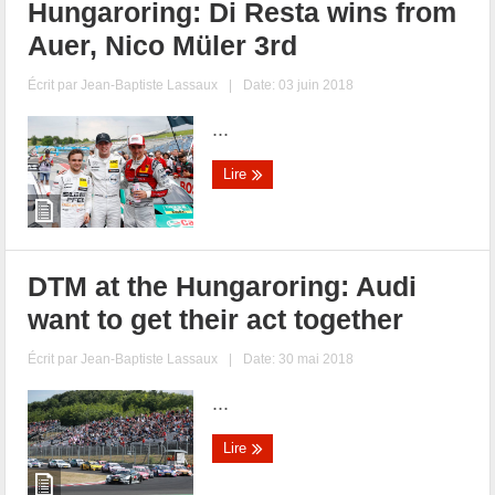
Hungaroring: Di Resta wins from
Auer, Nico Müler 3rd
Écrit par
Jean-Baptiste Lassaux
|
Date: 03 juin 2018
...
Lire
DTM at the Hungaroring: Audi
want to get their act together
Écrit par
Jean-Baptiste Lassaux
|
Date: 30 mai 2018
...
Lire