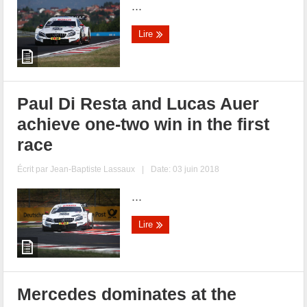
...
Lire
Paul Di Resta and Lucas Auer
achieve one-two win in the first
race
Écrit par
Jean-Baptiste Lassaux
|
Date: 03 juin 2018
...
Lire
Mercedes dominates at the