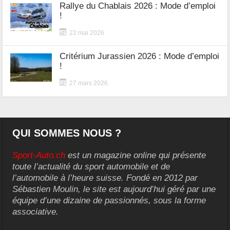
Rallye du Chablais 2026 : Mode d’emploi
!
22 mai 2026
Critérium Jurassien 2026 : Mode d’emploi
!
27 mars 2026
QUI SOMMES NOUS ?
Sport-Auto.ch
est un magazine online qui présente
toute l’actualité du sport automobile et de
l’automobile à l’heure suisse. Fondé en 2012 par
Sébastien Moulin, le site est aujourd’hui géré par une
équipe d’une dizaine de passionnés, sous la forme
associative.