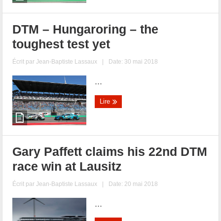
DTM – Hungaroring – the
toughest test yet
Écrit par
Jean-Baptiste Lassaux
|
Date: 30 mai 2018
...
Lire
Gary Paffett claims his 22nd DTM
race win at Lausitz
Écrit par
Jean-Baptiste Lassaux
|
Date: 20 mai 2018
...