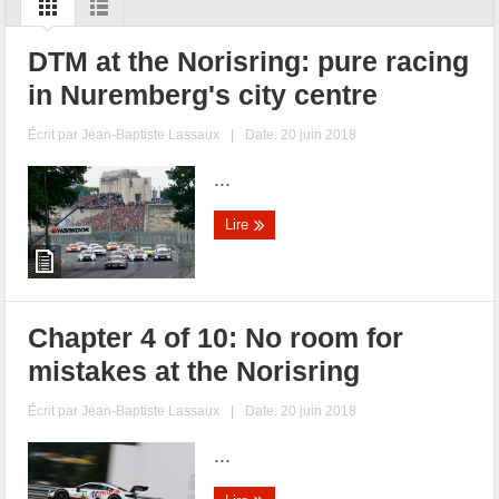
DTM at the Norisring: pure racing
in Nuremberg's city centre
Écrit par
Jean-Baptiste Lassaux
|
Date: 20 juin 2018
...
Lire
Chapter 4 of 10: No room for
mistakes at the Norisring
Écrit par
Jean-Baptiste Lassaux
|
Date: 20 juin 2018
...