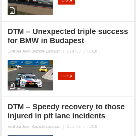
Lire
DTM – Unexpected triple success
for BMW in Budapest
Écrit par
Jean-Baptiste Lassaux
|
Date: 03 juin 2018
...
Lire
DTM – Speedy recovery to those
injured in pit lane incidents
Écrit par
Jean-Baptiste Lassaux
|
Date: 03 juin 2018