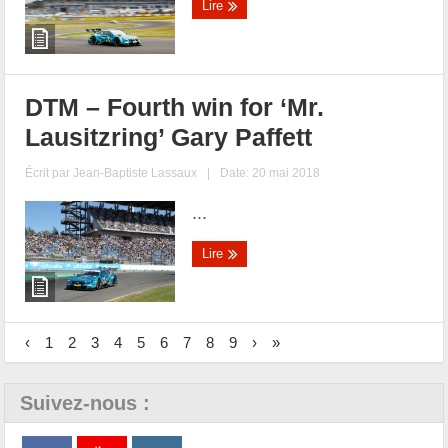
Lire
DTM – Fourth win for ‘Mr.
Lausitzring’ Gary Paffett
Écrit par
Jean-Baptiste Lassaux
|
Date: 20 mai 2018
...
Lire
‹
1
2
3
4
5
6
7
8
9
›
»
Suivez-nous :