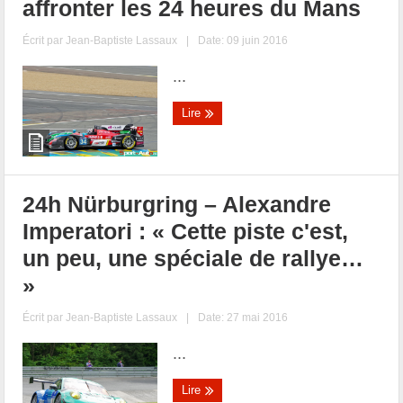
affronter les 24 heures du Mans
Écrit par
Jean-Baptiste Lassaux
|
Date: 09 juin 2016
...
Lire
24h Nürburgring – Alexandre
Imperatori : « Cette piste c'est,
un peu, une spéciale de rallye…
»
Écrit par
Jean-Baptiste Lassaux
|
Date: 27 mai 2016
...
Lire