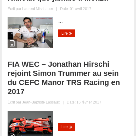
Écrit par
Laurent Missbauer
|
Date: 01 avril 2017
...
Lire
FIA WEC – Jonathan Hirschi
rejoint Simon Trummer au sein
du CEFC Manor TRS Racing en
2017
Écrit par
Jean-Baptiste Lassaux
|
Date: 16 février 2017
...
Lire