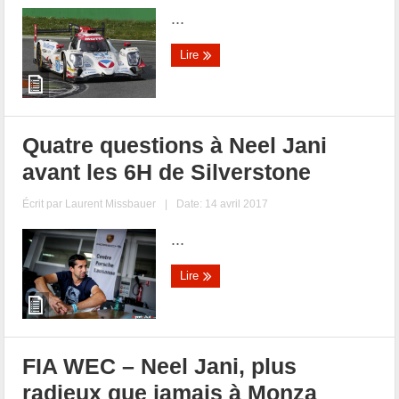
...
Lire
Quatre questions à Neel Jani
avant les 6H de Silverstone
Écrit par
Laurent Missbauer
|
Date: 14 avril 2017
...
Lire
FIA WEC – Neel Jani, plus
radieux que jamais à Monza