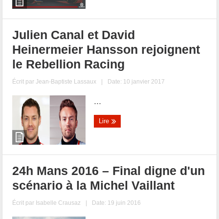
Julien Canal et David
Heinermeier Hansson rejoignent
le Rebellion Racing
Écrit par
Jean-Baptiste Lassaux
|
Date: 10 janvier 2017
...
Lire
24h Mans 2016 – Final digne d'un
scénario à la Michel Vaillant
Écrit par
Isabelle Crausaz
|
Date: 19 juin 2016