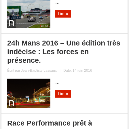
...
Lire
24h Mans 2016 – Une édition très
indécise : Les forces en
présence.
Écrit par
Jean-Baptiste Lassaux
|
Date: 14 juin 2016
...
Lire
Race Performance prêt à