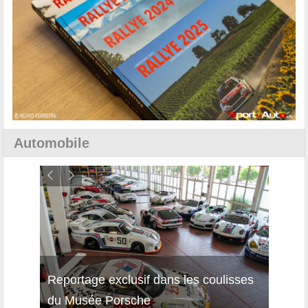
Automobile
Reportage exclusif dans les coulisses
Découverte de la nouvelle Ferrari
Essai
du Musée Porsche
12Cilindri Manuale
Shift