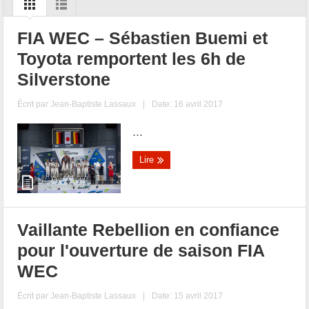
FIA WEC – Sébastien Buemi et
Toyota remportent les 6h de
Silverstone
Écrit par
Jean-Baptiste Lassaux
|
Date: 16 avril 2017
...
Lire
Vaillante Rebellion en confiance
pour l'ouverture de saison FIA
WEC
Écrit par
Jean-Baptiste Lassaux
|
Date: 15 avril 2017