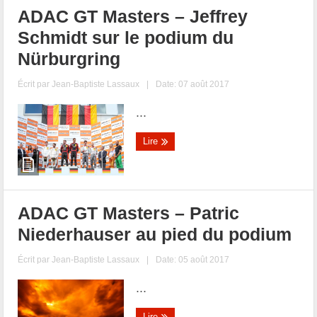
ADAC GT Masters – Jeffrey
Schmidt sur le podium du
Nürburgring
Écrit par
Jean-Baptiste Lassaux
|
Date: 07 août 2017
...
Lire
ADAC GT Masters – Patric
Niederhauser au pied du podium
Écrit par
Jean-Baptiste Lassaux
|
Date: 05 août 2017
...
Lire