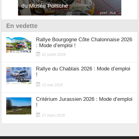
du Musée Porsche
12Cilindri Manuale
Shift
En vedette
Rallye Bourgogne Côte Chalonnaise 2026
: Mode d’emploi !
02 juillet 2026
Rallye du Chablais 2026 : Mode d’emploi
!
22 mai 2026
Critérium Jurassien 2026 : Mode d’emploi
!
27 mars 2026