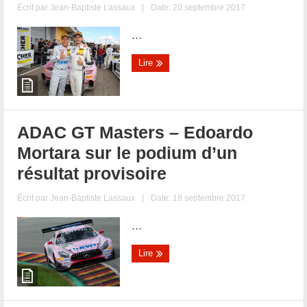
Écrit par
Jean-Baptiste Lassaux
|
Date: 20 septembre 2017
...
Lire
ADAC GT Masters – Edoardo
Mortara sur le podium d’un
résultat provisoire
Écrit par
Jean-Baptiste Lassaux
|
Date: 18 septembre 2017
...
Lire