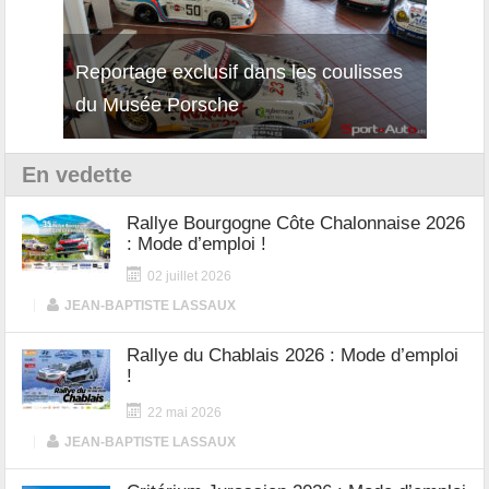
Reportage exclusif dans les coulisses
Découverte de la nouvelle Ferrari
Essai
du Musée Porsche
12Cilindri Manuale
Shift
En vedette
Rallye Bourgogne Côte Chalonnaise 2026
: Mode d’emploi !
02 juillet 2026
|
JEAN-BAPTISTE LASSAUX
Rallye du Chablais 2026 : Mode d’emploi
!
22 mai 2026
|
JEAN-BAPTISTE LASSAUX