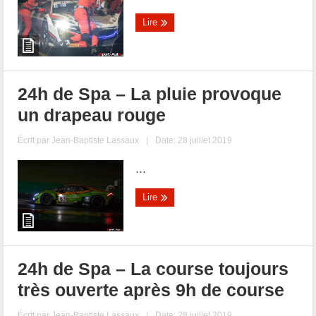
Lire
24h de Spa – La pluie provoque
un drapeau rouge
Écrit par
Jean-Baptiste Lassaux
|
Date: 28 juillet 2019
...
Lire
24h de Spa – La course toujours
très ouverte après 9h de course
Écrit par
Jean-Baptiste Lassaux
|
Date: 28 juillet 2019