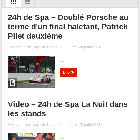
24h de Spa – Doublé Porsche au
terme d'un final haletant, Patrick
Pilet deuxième
Écrit par
Jean-Baptiste Lassaux
|
Date: 28 juillet 2019
...
Lire
Video – 24h de Spa La Nuit dans
les stands
Écrit par
Jean-Baptiste Lassaux
|
Date: 28 juillet 2019
...