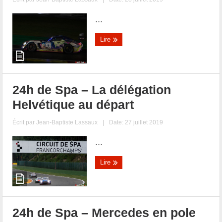
...
Lire
24h de Spa – La délégation
Helvétique au départ
Écrit par
Jean-Baptiste Lassaux
|
Date: 27 juillet 2019
...
Lire
24h de Spa – Mercedes en pole