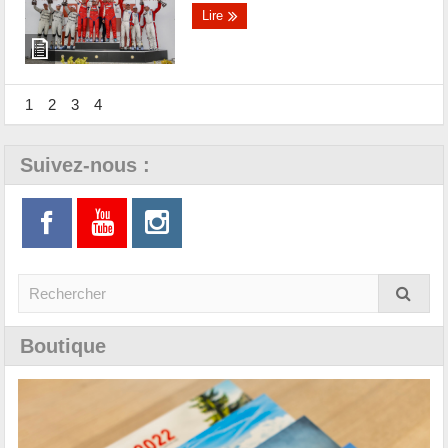
Lire
1
2
3
4
Suivez-nous :
Boutique