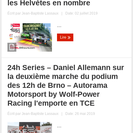
les Helvètes en nombre
Écrit par
Jean-Baptiste Lassaux
|
Date: 02 juillet 2019
...
Lire
24h Series – Daniel Allemann sur
la deuxième marche du podium
des 12h de Brno – Autorama
Motorsport by Wolf-Power
Racing l'emporte en TCE
Écrit par
Jean-Baptiste Lassaux
|
Date: 26 mai 2019
...