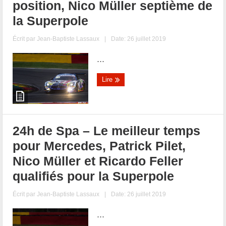
position, Nico Müller septième de
la Superpole
Écrit par
Jean-Baptiste Lassaux
|
Date: 26 juillet 2019
...
Lire
24h de Spa – Le meilleur temps
pour Mercedes, Patrick Pilet,
Nico Müller et Ricardo Feller
qualifiés pour la Superpole
Écrit par
Jean-Baptiste Lassaux
|
Date: 26 juillet 2019
...