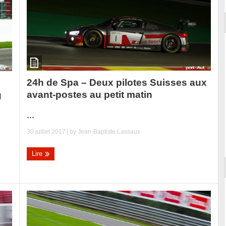
24h de Spa – Deux pilotes Suisses aux
avant-postes au petit matin
g
...
30 juillet 2017
| by
Jean-Baptiste Lassaux
Lire