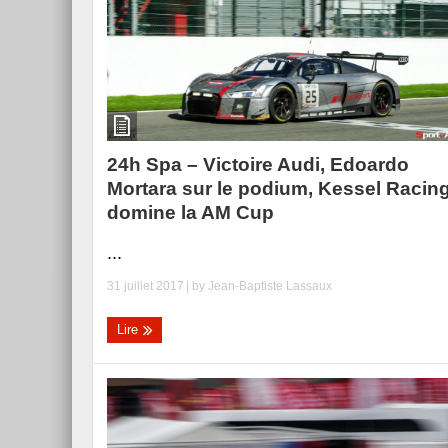
24h Spa – Victoire Audi, Edoardo
Mortara sur le podium, Kessel Racin
domine la AM Cup
...
31 juillet 2017
| by
Jean-Baptiste Lassaux
Lire