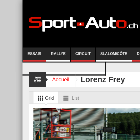
ESSAIS
RALLYE
CIRCUIT
SLALOM/CÔTE
D
COURSE DE CÔTE AYENT-ANZERE 2026
Lorenz Frey
Accueil
Grid
List