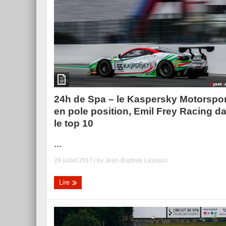
Essai – Morgan Supersp
24h de Spa – le Kaspersky Motorspor
en pole position, Emil Frey Racing d
le top 10
...
28 juillet 2017
| by
Jean-Baptiste Lassaux
Lire