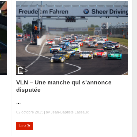
VLN – Une manche qui s'annonce
disputée
...
02 octobre 2015
| by
Jean-Baptiste Lassaux
Lire