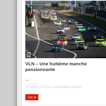
VLN – Une huitième manche
passionnante
...
05 octobre 2015
| by
Jean-Baptiste Lassaux
Lire