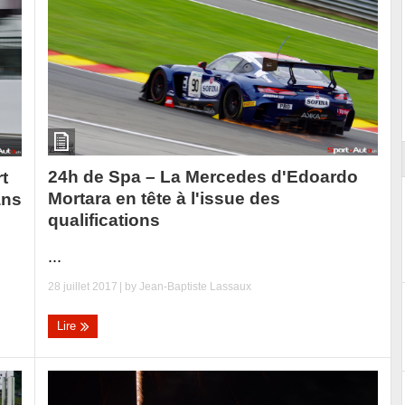
ort
24h de Spa – La Mercedes d'Edoardo
t
Mortara en tête à l'issue des
ans
qualifications
...
28 juillet 2017
| by
Jean-Baptiste Lassaux
Lire