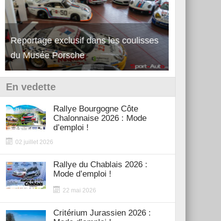
Reportage exclusif dans les coulisses
Découverte de la nouvelle Ferrari
Essai – Po
du Musée Porsche
12Cilindri Manuale
Shift
En vedette
Rallye Bourgogne Côte
Chalonnaise 2026 : Mode
d’emploi !
02 juillet 2026
Rallye du Chablais 2026 :
Mode d’emploi !
22 mai 2026
Critérium Jurassien 2026 :