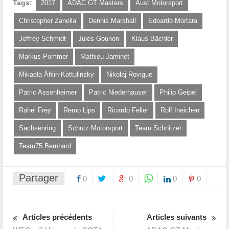
Tags:
2017
ADAC GT Masters
Aust Motorsport
Christopher Zanella
Dennis Marshall
Edoardo Mortara
Jeffrey Schmidt
Jules Gounon
Klaus Bächler
Markus Pommer
Mathieu Jaminet
Mikaela Åhlin-Kottulinsky
Nikolaj Rovigue
Patric Assenheimer
Patric Niederhauser
Philip Geipel
Rahel Frey
Remo Lips
Ricardo Feller
Rolf Ineichen
Sachsenring
Schütz Motorsport
Team Schnitzer
Team75 Bernhard
Partager
0
0
0
0
Articles précédents
Articles suivants