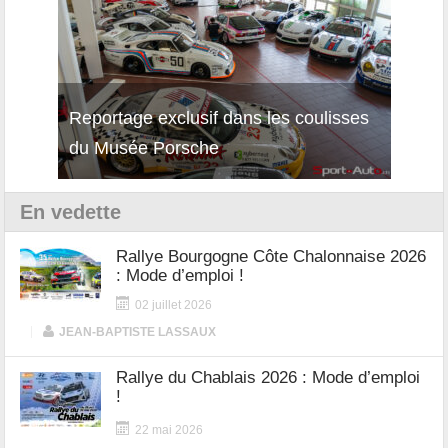
Reportage exclusif dans les coulisses
Décou
du Musée Porsche
12Cil
En vedette
Rallye Bourgogne Côte Chalonnaise 2026
: Mode d’emploi !
02 juillet 2026
|
JEAN-BAPTISTE LASSAUX
Rallye du Chablais 2026 : Mode d’emploi
!
22 mai 2026