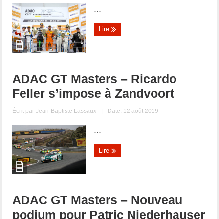
...
Lire
ADAC GT Masters – Ricardo
Feller s’impose à Zandvoort
Écrit par
Jean-Baptiste Lassaux
|
Date: 12 août 2019
...
Lire
ADAC GT Masters – Nouveau
podium pour Patric Niederhauser