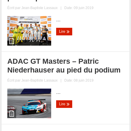
Écrit par
Jean-Baptiste Lassaux
|
Date: 09 juin 2019
...
Lire
ADAC GT Masters – Patric
Niederhauser au pied du podium
Écrit par
Jean-Baptiste Lassaux
|
Date: 08 juin 2019
...
Lire