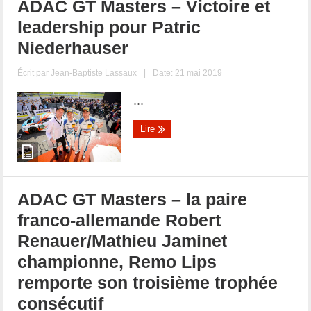
ADAC GT Masters – Victoire et
leadership pour Patric
Niederhauser
Écrit par
Jean-Baptiste Lassaux
|
Date: 21 mai 2019
...
Lire
ADAC GT Masters – la paire
franco-allemande Robert
Renauer/Mathieu Jaminet
championne, Remo Lips
remporte son troisième trophée
consécutif