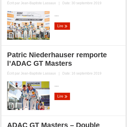
Écrit par
Jean-Baptiste Lassaux
|
Date: 30 septembre 2019
...
Lire
Patric Niederhauser remporte
l’ADAC GT Masters
Écrit par
Jean-Baptiste Lassaux
|
Date: 16 septembre 2019
...
Lire
ADAC GT Masters – Double