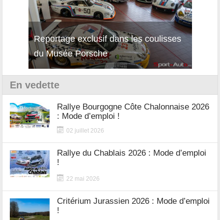
Reportage exclusif dans les coulisses
Découverte de la nouvelle Ferrari
Essai
du Musée Porsche
12Cilindri Manuale
Shift
En vedette
Rallye Bourgogne Côte Chalonnaise 2026
: Mode d’emploi !
02 juillet 2026
Rallye du Chablais 2026 : Mode d’emploi
!
22 mai 2026
Critérium Jurassien 2026 : Mode d’emploi
!