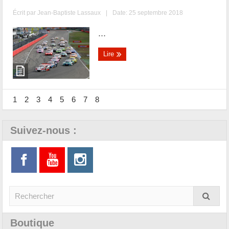
Écrit par
Jean-Baptiste Lassaux
|
Date: 25 septembre 2018
...
Lire
1
2
3
4
5
6
7
8
Suivez-nous :
Boutique