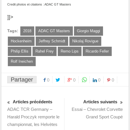
Credit photos et citations : ADAC GT Masters
]]>
Tags:
2018
ADAC GT Masters
Giorgio Maggi
Hockenheim
Jeffrey Schmidt
Nikolaj Rovigue
Philip Ellis
Rahel Frey
Remo Lips
Ricardo Feller
Rolf Ineichen
Partager
0
0
0
0
Articles précédents
Articles suivants
ADAC TCR Germany –
Essai – Chevrolet Corvette
Harald Proczyk remporte le
Grand Sport Coupé
championnat, les Helvètes