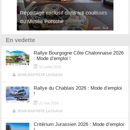
isses
Découverte de la nouvelle Ferrari
Essai
12Cilindri Manuale
Shift
En vedette
Rallye Bourgogne Côte Chalonnaise 2026
: Mode d’emploi !
02 juillet 2026
|
JEAN-BAPTISTE LASSAUX
Rallye du Chablais 2026 : Mode d’emploi
!
22 mai 2026
|
JEAN-BAPTISTE LASSAUX
Critérium Jurassien 2026 : Mode d’emploi
!