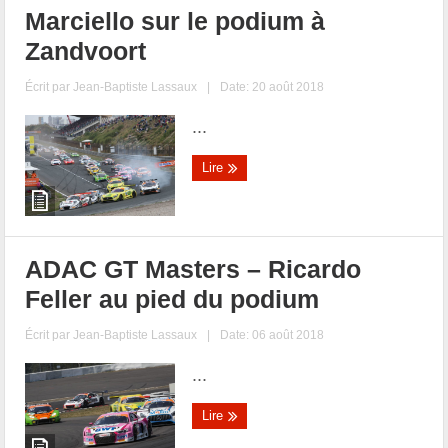
Marciello sur le podium à
Zandvoort
Écrit par
Jean-Baptiste Lassaux
|
Date: 20 août 2018
...
Lire
ADAC GT Masters – Ricardo
Feller au pied du podium
Écrit par
Jean-Baptiste Lassaux
|
Date: 06 août 2018
...
Lire