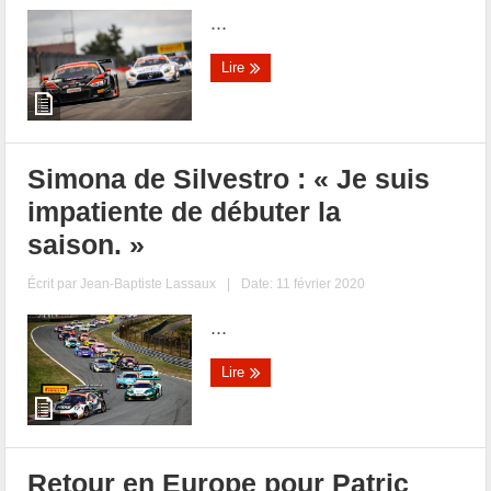
...
Lire
Simona de Silvestro : « Je suis
impatiente de débuter la
saison. »
Écrit par
Jean-Baptiste Lassaux
|
Date: 11 février 2020
...
Lire
Retour en Europe pour Patric