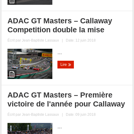
ADAC GT Masters – Callaway
Competition double la mise
Écrit par
Jean-Baptiste Lassaux
|
Date: 12 juin 2018
...
Lire
ADAC GT Masters – Première
victoire de l'année pour Callaway
Écrit par
Jean-Baptiste Lassaux
|
Date: 09 juin 2018
...