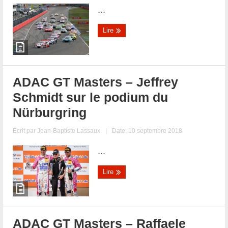
...
Lire
ADAC GT Masters – Jeffrey
Schmidt sur le podium du
Nürburgring
Écrit par
Jean-Baptiste Lassaux
|
Date: 10 septembre 2018
...
Lire
ADAC GT Masters – Raffaele