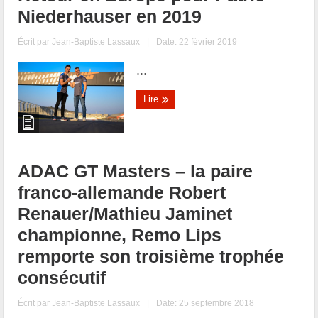
Niederhauser en 2019
Écrit par
Jean-Baptiste Lassaux
|
Date: 22 février 2019
...
Lire
ADAC GT Masters – la paire
franco-allemande Robert
Renauer/Mathieu Jaminet
championne, Remo Lips
remporte son troisième trophée
consécutif
Écrit par
Jean-Baptiste Lassaux
|
Date: 25 septembre 2018