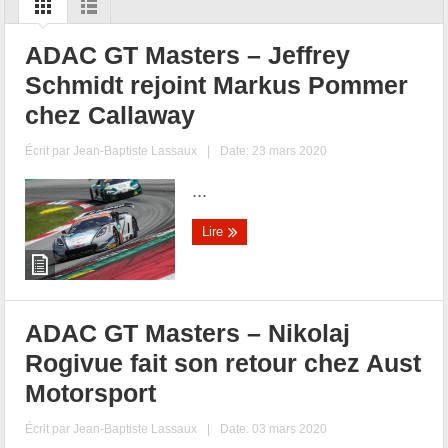
ADAC GT Masters – Jeffrey
Schmidt rejoint Markus Pommer
chez Callaway
Écrit par
Jean-Baptiste Lassaux
|
Date: 23 mars 2020
...
Lire
ADAC GT Masters – Nikolaj
Rogivue fait son retour chez Aust
Motorsport
Écrit par
Jean-Baptiste Lassaux
|
Date: 03 mars 2020