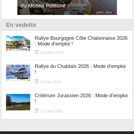
du Musée Porsche
12Cilindri Manuale
Shift
En vedette
Rallye Bourgogne Côte Chalonnaise 2026
: Mode d’emploi !
02 juillet 2026
Rallye du Chablais 2026 : Mode d’emploi
!
22 mai 2026
Critérium Jurassien 2026 : Mode d’emploi
!
27 mars 2026