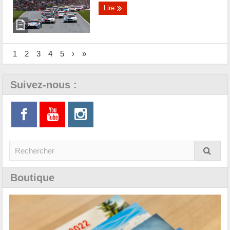
Lire
1
2
3
4
5
›
»
Suivez-nous :
Boutique