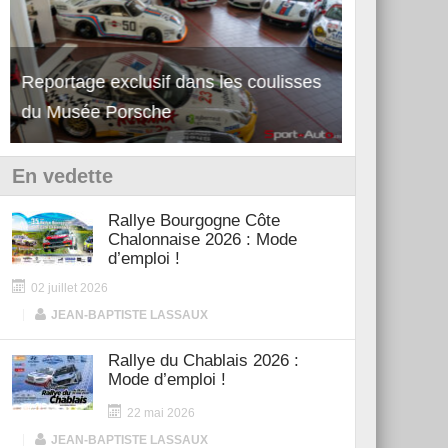
Reportage exclusif dans les coulisses
Découverte 
du Musée Porsche
12Cilindri 
En vedette
Rallye Bourgogne Côte
Chalonnaise 2026 : Mode
d’emploi !
02 juillet 2026
|
JEAN-BAPTISTE LASSAUX
Rallye du Chablais 2026 :
Mode d’emploi !
22 mai 2026
|
JEAN-BAPTISTE LASSAUX