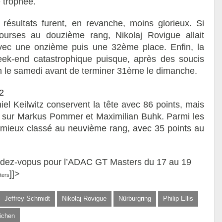
e trophée.
 résultats furent, en revanche, moins glorieux. Si
ourses au douzième rang, Nikolaj Rovigue allait
vec une onzième puis une 32ème place. Enfin, la
eek-end catastrophique puisque, après des soucis
don le samedi avant de terminer 31ème le dimanche.
2
el Keilwitz conservent la tête avec 86 points, mais
e sur Markus Pommer et Maximilian Buhk. Parmi les
le mieux classé au neuvième rang, avec 35 points au
dez-vopus pour l’ADAC GT Masters du 17 au 19
]]>
ters
Jeffrey Schmidt
Nikolaj Rovigue
Nürburgring
Philip Ellis
eichen