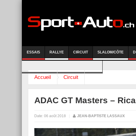
ESSAIS
RALLYE
CIRCUIT
SLALOM/CÔTE
D
COURSE DE CÔTE AYENT-ANZERE 2026
Accueil
Circuit
ADAC GT Masters – Ricar
Date:
06 août 2018
|
JEAN-BAPTISTE LASSAUX