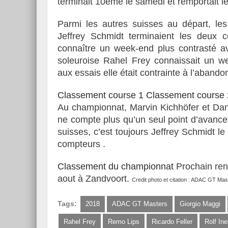
terminait 10ème le samedi et remportait l
Parmi les autres suisses au départ, les
Jeffrey Schmidt terminaient les deux c
connaître un week-end plus contrasté a
soleuroise Rahel Frey connaissait un w
aux essais elle était contrainte à l’aban
Classement course 1
Classement course 
Au championnat, Marvin Kichhöfer et Dani
ne compte plus qu’un seul point d’avanc
suisses, c’est toujours Jeffrey Schmidt 
compteurs .
Classement du championnat
Prochain ren
aout à Zandvoort.
Credit photo et citation : ADAC GT Mas
Tags:
2018
ADAC GT Masters
Giorgio Maggi
Rahel Frey
Remo Lips
Ricardo Feller
Rolf In