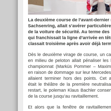
La deuxième course de l’avant-dernier 
Sachsenring, allait s’avérer particuli
Essai – Morgan Supersp
de la voiture de sécurité. Au terme des
qui franchissait la ligne d’arrivée en tê
classait troisième après avoir déjà term
Dès le deuxième virage de course, un c
en milieu de peloton allait pénaliser les
championnat (Marküs Pommer – Maximi
en raison de dommage sur leur Mercedes,
allaient terminer hors des points. Cet 
était le théâtre de la première neutralisa
restart, le poleman Klaus Bachler conserv
de la course jusqu’au ravitaillement.
Et alors que la fenêtre de ravitaillemen