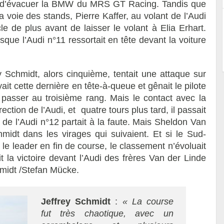
in d’évacuer la BMW du MRS GT Racing. Tandis que
a voie des stands, Pierre Kaffer, au volant de l’Audi
 de plus avant de laisser le volant à Elia Erhart.
isque l’Audi n°11 ressortait en tête devant la voiture
.
y Schmidt, alors cinquième, tentait une attaque sur
ait cette dernière en tête-à-queue et gênait le pilote
 passer au troisième rang. Mais le contact avec la
tion de l’Audi, et quatre tours plus tard, il passait
de l’Audi n°12 partait à la faute. Mais Sheldon Van
hmidt dans les virages qui suivaient. Et si le Sud-
r le leader en fin de course, le classement n’évoluait
it la victoire devant l’Audi des frères Van der Linde
hmidt /Stefan Mücke.
Jeffrey Schmidt
:
« La course
fut très chaotique, avec un