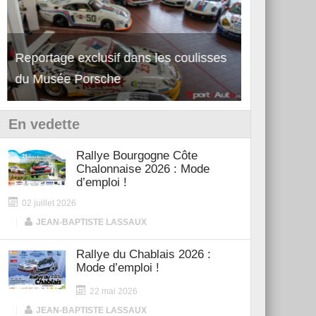
Reportage exclusif dans les coulisses
Découverte de la nouvelle Ferrari
Essai – Po
du Musée Porsche
12Cilindri Manuale
Shift
En vedette
Rallye Bourgogne Côte
Chalonnaise 2026 : Mode
d’emploi !
02 juillet 2026
|
JEAN-BAPTISTE LASSAUX
Rallye du Chablais 2026 :
Mode d’emploi !
22 mai 2026
|
JEAN-BAPTISTE LASSAUX