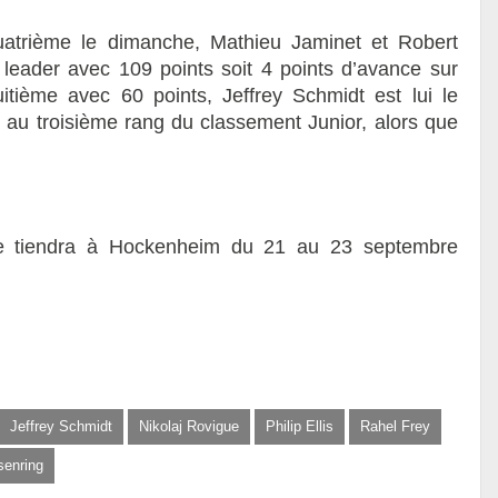
uatrième le dimanche, Mathieu Jaminet et Robert
eader avec 109 points soit 4 points d’avance sur
ième avec 60 points, Jeffrey Schmidt est lui le
e au troisième rang du classement Junior, alors que
se tiendra à Hockenheim du 21 au 23 septembre
Jeffrey Schmidt
Nikolaj Rovigue
Philip Ellis
Rahel Frey
enring