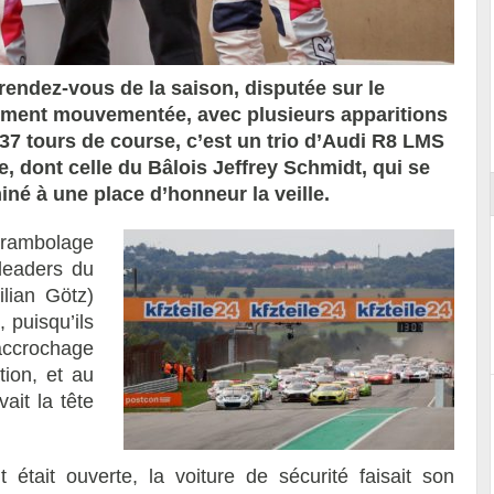
rendez-vous de la saison, disputée sur le
èrement mouvementée, avec plusieurs apparitions
ort
 37 tours de course, c’est un trio d’Audi R8 LMS
te, dont celle du Bâlois Jeffrey Schmidt, qui se
iné à une place d’honneur la veille.
arambolage
 leaders du
lian Götz)
 puisqu’ils
accrochage
tion, et au
ait la tête
t était ouverte, la voiture de sécurité faisait son