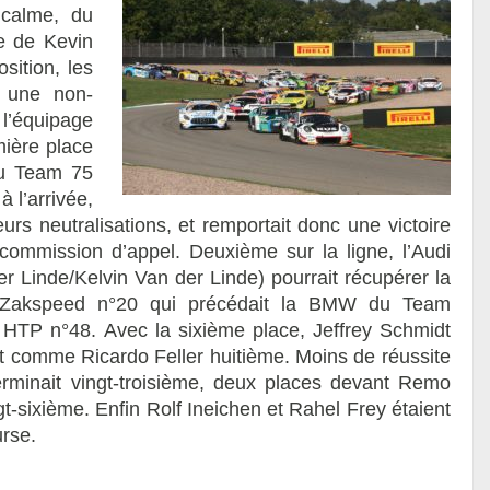
 calme, du
e de Kevin
sition, les
er une non-
 l’équipage
mière place
 du Team 75
 l’arrivée,
eurs neutralisations, et remportait donc une victoire
 commission d’appel. Deuxième sur la ligne, l’Audi
 Linde/Kelvin Van der Linde) pourrait récupérer la
m Zakspeed n°20 qui précédait la BMW du Team
HTP n°48. Avec la sixième place, Jeffrey Schmidt
ut comme Ricardo Feller huitième. Moins de réussite
rminait vingt-troisième, deux places devant Remo
t-sixième. Enfin Rolf Ineichen et Rahel Frey étaient
urse.