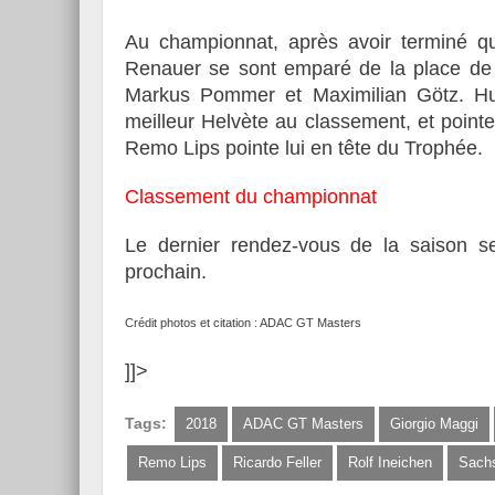
Au championnat, après avoir terminé q
Renauer se sont emparé de la place de l
Markus Pommer et Maximilian Götz. Huit
meilleur Helvète au classement, et point
Remo Lips pointe lui en tête du Trophée.
Classement du championnat
Le dernier rendez-vous de la saison 
prochain.
Crédit photos et citation : ADAC GT Masters
]]>
Tags:
2018
ADAC GT Masters
Giorgio Maggi
Remo Lips
Ricardo Feller
Rolf Ineichen
Sachs