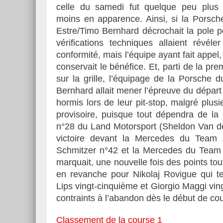
celle du samedi fut quelque peu plus
moins en apparence. Ainsi, si la Porsch
Estre/Timo Bernhard décrochait la pole po
vérifications techniques allaient révél
conformité, mais l’équipe ayant fait appel,
conservait le bénéfice. Et, parti de la pre
sur la grille, l’équipage de la Porsche
Bernhard allait mener l’épreuve du départ à
hormis lors de leur pit-stop, malgré plusi
provisoire, puisque tout dépendra de la
n°28 du Land Motorsport (Sheldon Van der
victoire devant la Mercedes du Tea
Schmitzer n°42 et la Mercedes du Team 
marquait, une nouvelle fois des points to
en revanche pour Nikolaj Rovigue qui te
Lips vingt-cinquième et Giorgio Maggi ving
contraints à l’abandon dès le début de co
Classement de la course 1