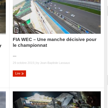
FIA WEC – Une manche décisive pour
le championnat
r
...
29 octobre 2015
| by
Jean-Baptiste Lassaux
Lire