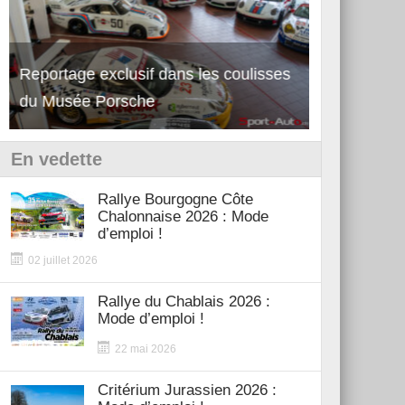
Reportage exclusif dans les coulisses
Découverte 
du Musée Porsche
12Cilindri 
En vedette
Rallye Bourgogne Côte
Chalonnaise 2026 : Mode
d’emploi !
02 juillet 2026
Rallye du Chablais 2026 :
Mode d’emploi !
22 mai 2026
Critérium Jurassien 2026 :