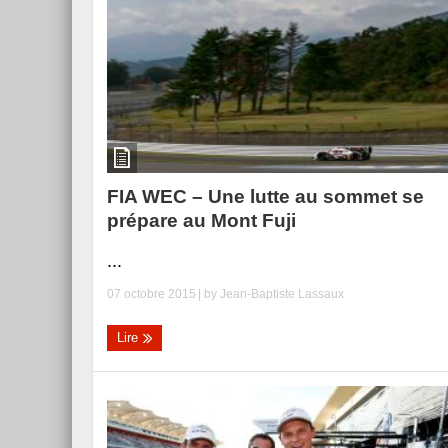
FIA WEC – Une lutte au sommet se
prépare au Mont Fuji
...
07 octobre 2015
| by
Jean-Baptiste Lassaux
Lire