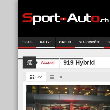
ESSAIS
RALLYE
CIRCUIT
SLALOM/CÔTE
D
COURSE DE CÔTE AYENT-ANZERE 2026
919 Hybrid
Accueil
Grid
List