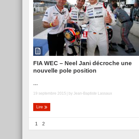
FIA WEC – Neel Jani décroche une
nouvelle pole position
...
19 septembre 2015
| by
Jean-Baptiste Lassaux
Lire
1
2