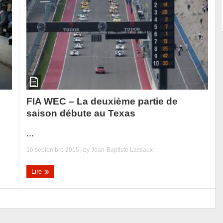
FIA WEC – La deuxième partie de
saison débute au Texas
...
16 septembre 2015
| by
Jean-Baptiste Lassaux
Lire