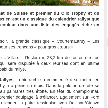
t de Suisse et premier du Clio Trophy et du
sien est un classique du calendrier rallystique
 couleur dans une liste des engagés riche en
ort
soir, la grande classique « Courtemautruy – Les
pour ses tronçons « pour gros cœurs ».
e « Villars – Reclère », 28,2 km de routes étroites
ui sera disputée à deux reprises dont en ultime
aix du rallye.
allyes
, la hiérarchie a commencé à se mettre en
il y a à peine un mois. Dans le peloton de tête se
 au palmarès très étoffé. En tête du championnat,
premier équipage à s’élancer. Egalement sur Ford
 leader, la paire tessinoise Ivan Ballinari/Giusva