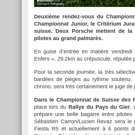
Deuxième rendez-vous du Championna
Championnat Junior, le Critérium Juras
suisse. Deux Porsche mettent de la
Essai – Morgan Supersp
pilotes au grand palmarès.
En guise d’entrée en matière vendredi 
Enfers », 29,2km au crépuscule, réputée 
Pour la seconde journée, la très sélectiv
bardées de pièges au rythme soutenu, q
chrono, sera très certainement le juge de p
Dans le Championnat de Suisse des R
place lors du
Rallye du Pays du Gier
, 
prépare une belle bagarre entre pilotes
Sébastien Carron/Lucien Revaz sera le 
Fiesta R5 et actuellement à 6 points du