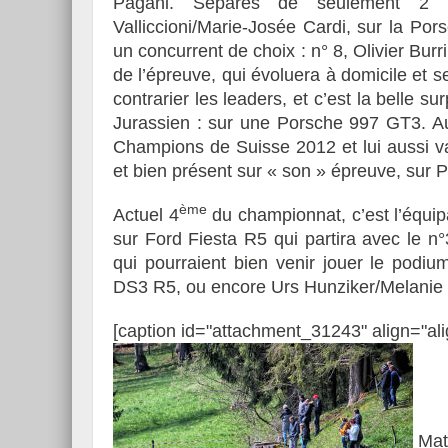
Pagani. Séparés de seulement 2 p
Valliccioni/Marie-Josée Cardi, sur la Por
un concurrent de choix : n° 8, Olivier Bu
de l’épreuve, qui évoluera à domicile et s
contrarier les leaders, et c’est la belle s
Jurassien : sur une Porsche 997 GT3. Autr
Champions de Suisse 2012 et lui aussi va
et bien présent sur « son » épreuve, sur 
ème
Actuel 4
du championnat, c’est l’équip
sur Ford Fiesta R5 qui partira avec le n
qui pourraient bien venir jouer le podi
DS3 R5, ou encore Urs Hunziker/Melanie 
[caption id="attachment_31243" align="ali
Math