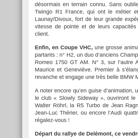
désormais en terrain connu. Sans oubli
Twingo R1 France, qui ont le métier et 
Launay/Divoux, fort de leur grande expér
vitesse de pointe et de leurs capacités
client.
Enfin, en Coupe VHC,
une grosse animati
partants : n° H2, un duo d’anciens Champio
Romeo 1750 GT AM. N° 3, sur l’autre A
Maurice et Geneviève. Premier à s’élanc
revanche et engage une très belle BMW 
A noter encore qu’en guise d’animation, 
le club « Slowly Sideway », ouvriront l
Walter Röhrl, la R5 Turbo de Jean Ragno
Jean-Luc Thérier, ou encore l’Audi quat
régalez-vous !
Départ du rallye de Delémont, ce vendre