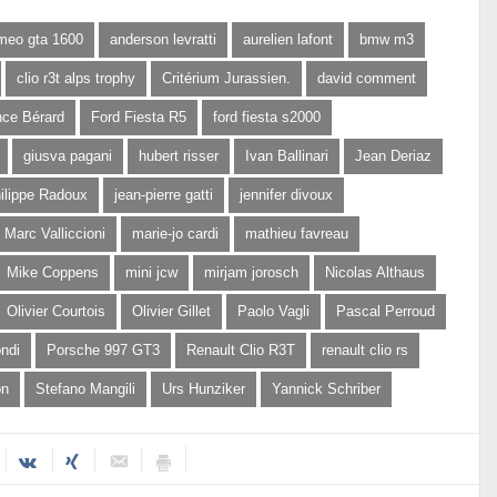
omeo gta 1600
anderson levratti
aurelien lafont
bmw m3
clio r3t alps trophy
Critérium Jurassien.
david comment
nce Bérard
Ford Fiesta R5
ford fiesta s2000
giusva pagani
hubert risser
Ivan Ballinari
Jean Deriaz
ilippe Radoux
jean-pierre gatti
jennifer divoux
Marc Valliccioni
marie-jo cardi
mathieu favreau
Mike Coppens
mini jcw
mirjam jorosch
Nicolas Althaus
Olivier Courtois
Olivier Gillet
Paolo Vagli
Pascal Perroud
ndi
Porsche 997 GT3
Renault Clio R3T
renault clio rs
on
Stefano Mangili
Urs Hunziker
Yannick Schriber