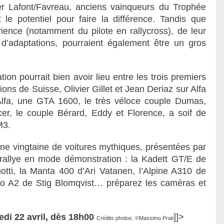
er Lafont/Favreau, anciens vainqueurs du Trophée
le potentiel pour faire la différence. Tandis que
ience (notamment du pilote en rallycross), de leur
 d’adaptations, pourraient également être un gros
on pourrait bien avoir lieu entre les trois premiers
ns de Suisse, Olivier Gillet et Jean Deriaz sur Alfa
lfa, une GTA 1600, le très véloce couple Dumas,
er, le couple Bérard, Eddy et Florence, a soif de
M3.
une vingtaine de voitures mythiques, présentées par
e rallye en mode démonstration : la Kadett GT/E de
tti, la Manta 400 d’Ari Vatanen, l’Alpine A310 de
tro A2 de Stig Blomqvist… préparez les caméras et
di 22 avril, dès 18h00
]]>
Crédits photos: ©Massimo Prati