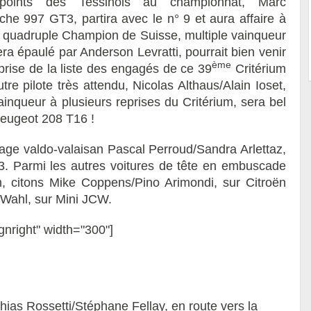
oints des Tessinois au championnat, Marc
sche 997 GT3, partira avec le n° 9 et aura affaire à
rri quadruple Champion de Suisse, multiple vainqueur
era épaulé par Anderson Levratti, pourrait bien venir
ème
urprise de la liste des engagés de ce 39
Critérium
e pilote très attendu, Nicolas Althaus/Alain Ioset,
inqueur à plusieurs reprises du Critérium, sera bel
Peugeot 208 T16 !
age valdo-valaisan Pascal Perroud/Sandra Arlettaz,
°3. Parmi les autres voitures de tête en embuscade
um, citons Mike Coppens/Pino Arimondi, sur Citroën
Wahl, sur Mini JCW.
gnright" width="300"]
ias Rossetti/Stéphane Fellay, en route vers la