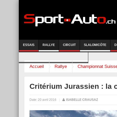
ESSAIS
RALLYE
CIRCUIT
SLALOM/CÔTE
D
COURSE DE CÔTE AYENT-ANZERE 2026
Accueil
Rallye
Championnat Suisse
Critérium Jurassien : la
Date:
20 avril 2016
|
ISABELLE CRAUSAZ