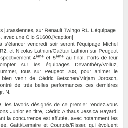
utes jurassiennes, sur Renault Twingo R1. L’équipage
, avec une Clio S1600.[/caption]
à s’élancer vendredi soir seront l’équipage Michel
R2, et Nicolas Lathion/Gaëtan Lathion sur Peugeot
ème
ème
espectivement 4
et 5
au final. Forts de leur
mpter sur les équipages Devanthéry/Volluz,
/Kummer, tous sur Peugeot 208, pour animer le
t bien venir de Cédric Betschen/Mirjam Jorosch,
ontré de très belles performances ces dernières
r. N.
y
, les favoris désignés de ce premier rendez-vous
ons Junior en titre, Cédric Althaus-Jessica Bayard.
ant la concurrence est affutée, avec notamment les
hée, Gatti/Lemaire et Courtois/Risser, qui évoluent