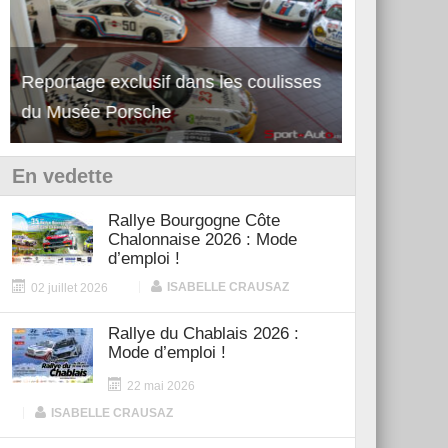
Reportage exclusif dans les coulisses
Découverte de la nouvelle Ferrari
Essai – Po
du Musée Porsche
12Cilindri Manuale
Shift
En vedette
Rallye Bourgogne Côte
Chalonnaise 2026 : Mode
d’emploi !
|
ISABELLE CRAUSAZ
02 juillet 2026
Rallye du Chablais 2026 :
Mode d’emploi !
22 mai 2026
|
ISABELLE CRAUSAZ