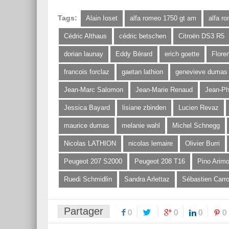
Tags:
Alain Ioset
alfa romeo 1750 gt am
alfa r
Cédric Althaus
cédric betschen
Citroën DS3 R5
dorian launay
Eddy Bérard
erich goette
Flore
francois forclaz
gaetan lathion
genevieve dumas
Jean-Marc Salomon
Jean-Marie Renaud
Jean-Ph
Jessica Bayard
lisiane zbinden
Lucien Revaz
maurice dumas
melanie wahl
Michel Schnegg
Nicolas LATHION
nicolas lemaire
Olivier Burri
Peugeot 207 S2000
Peugeot 208 T16
Pino Arimo
Ruedi Schmidlin
Sandra Arlettaz
Sébastien Carr
Partager
0
0
0
0