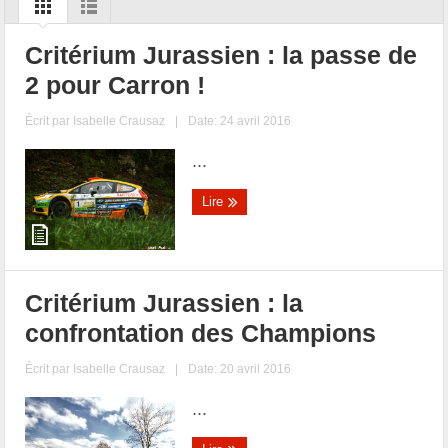
Critérium Jurassien : la passe de
2 pour Carron !
Écrit par
Isabelle Crausaz
|
Date: 24 avril 2016
...
Lire
Critérium Jurassien : la
confrontation des Champions
Écrit par
Isabelle Crausaz
|
Date: 20 avril 2016
...