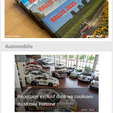
Automobile
Reportage exclusif dans les coulisses
Décou
du Musée Porsche
12Cil