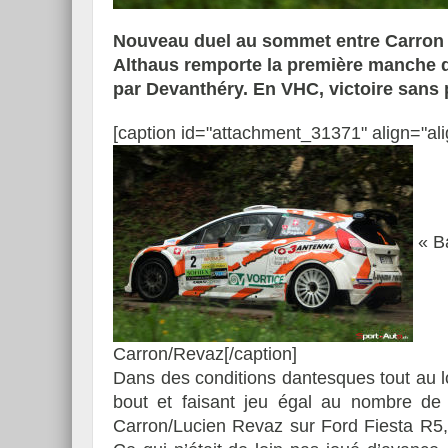
Nouveau duel au sommet entre Carron et
Althaus remporte la première manche du
par Devanthéry. En VHC, victoire sans 
Essai – Morgan Supersp
[caption id="attachment_31371" align="ali
« Ba
Carron/Revaz[/caption]
Dans des conditions dantesques tout au l
bout et faisant jeu égal au nombre de 
Carron/Lucien Revaz sur Ford Fiesta R5,