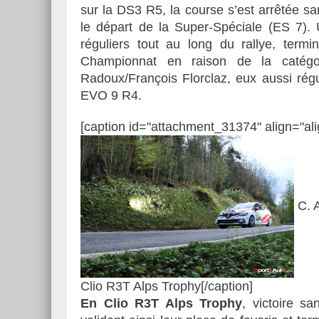
sur la DS3 R5, la course s’est arrêtée s
le départ de la Super-Spéciale (ES 7). 
réguliers tout au long du rallye, ter
Championnat en raison de la catégor
Radoux/François Florclaz, eux aussi régu
EVO 9 R4.
[caption id="attachment_31374" align="ali
C. A
Clio R3T Alps Trophy[/caption]
En Clio R3T Alps Trophy
, victoire s