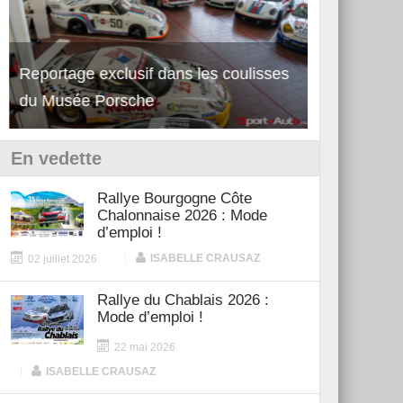
Découverte de la nouvelle Ferrari
Essai – Po
12Cilindri Manuale
Shift
En vedette
Rallye Bourgogne Côte
Chalonnaise 2026 : Mode
d’emploi !
|
ISABELLE CRAUSAZ
02 juillet 2026
Rallye du Chablais 2026 :
Mode d’emploi !
22 mai 2026
|
ISABELLE CRAUSAZ