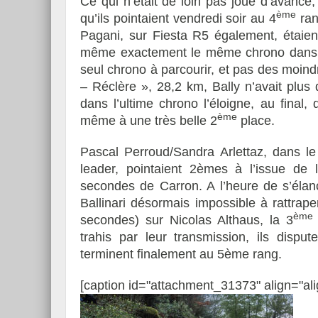
Ce qui n’était de loin pas joué d’avance, 
ème
qu’ils pointaient vendredi soir au 4
ran
Pagani, sur Fiesta R5 également, étaien
même exactement le même chrono dans l’ES
seul chrono à parcourir, et pas des moindre
– Réclère », 28,2 km, Bally n’avait plus
dans l’ultime chrono l’éloigne, au final
ème
même à une très belle 2
place.
Pascal Perroud/Sandra Arlettaz, dans l
leader, pointaient 2èmes à l’issue de 
secondes de Carron. A l’heure de s’élan
Ballinari désormais impossible à rattrap
ème
secondes) sur Nicolas Althaus, la 3
trahis par leur transmission, ils disp
terminent finalement au 5ème rang.
[caption id="attachment_31373" align="ali