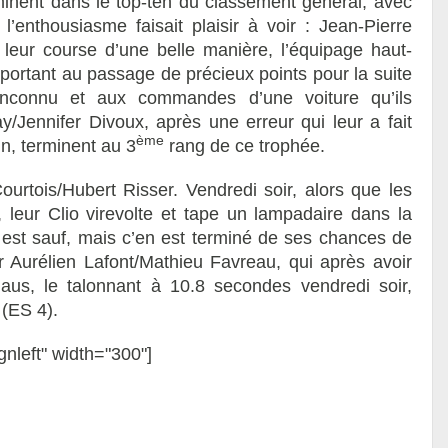
erminent dans le top-ten du classement général, avec
’enthousiasme faisait plaisir à voir : Jean-Pierre
 leur course d’une belle manière, l’équipage haut-
ortant au passage de précieux points pour la suite
inconnu et aux commandes d’une voiture qu’ils
y/Jennifer Divoux, après une erreur qui leur a fait
ème
n, terminent au 3
rang de ce trophée.
urtois/Hubert Risser. Vendredi soir, alors que les
 leur Clio virevolte et tape un lampadaire dans la
est sauf, mais c’en est terminé de ses chances de
Aurélien Lafont/Mathieu Favreau, qui après avoir
thaus, le talonnant à 10.8 secondes vendredi soir,
 (ES 4).
gnleft" width="300"]