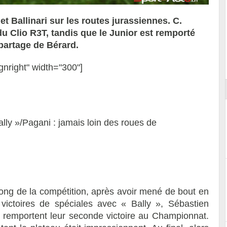
 Ballinari sur les routes jurassiennes. C.
 Clio R3T, tandis que le Junior est remporté
Reportage exclusif dans les coulisses
partage de Bérard.
ort
du Musée Porsche
gnright" width="300"]
lly »/Pagani : jamais loin des roues de
ong de la compétition, après avoir mené de bout en
victoires de spéciales avec « Bally », Sébastien
 remportent leur seconde victoire au Championnat.