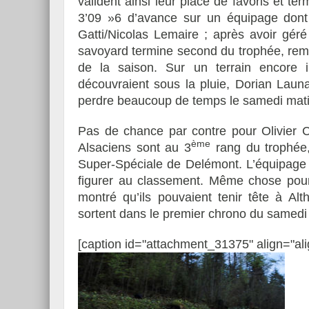
valident ainsi leur place de favoris et t
3’09 »6 d’avance sur un équipage dont l
Gatti/Nicolas Lemaire ; après avoir géré
savoyard termine second du trophée, remp
de la saison. Sur un terrain encore 
découvraient sous la pluie, Dorian Launa
perdre beaucoup de temps le samedi mati
Pas de chance par contre pour Olivier Co
ème
Alsaciens sont au 3
rang du trophée,
Super-Spéciale de Delémont. L’équipage 
figurer au classement. Même chose pour 
montré qu’ils pouvaient tenir tête à Al
sortent dans le premier chrono du samedi
[caption id="attachment_31375" align="ali