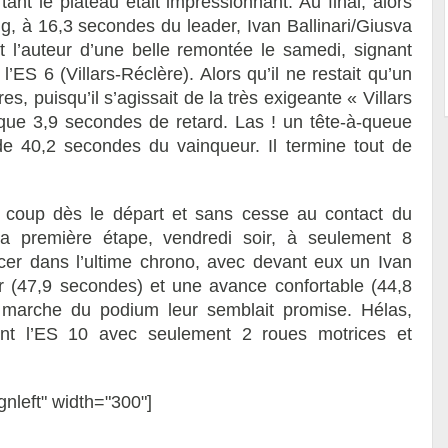
tant le plateau était impressionnant. Au final, alors
g, à 16,3 secondes du leader, Ivan Ballinari/Giusva
t l’auteur d’une belle remontée le samedi, signant
 6 (Villars-Réclère). Alors qu’il ne restait qu’un
s, puisqu’il s’agissait de la très exigeante « Villars
 que 3,9 secondes de retard. Las ! un tête-à-queue
, de 40,2 secondes du vainqueur. Il termine tout de
e coup dès le départ et sans cesse au contact du
la première étape, vendredi soir, à seulement 8
cer dans l’ultime chrono, avec devant eux un Ivan
er (47,9 secondes) et une avance confortable (44,8
marche du podium leur semblait promise. Hélas,
utent l’ES 10 avec seulement 2 roues motrices et
gnleft" width="300"]