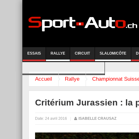
ESSAIS
RALLYE
CIRCUIT
SLALOM/CÔTE
D
COURSE DE CÔTE AYENT-ANZERE 2026
Accueil
Rallye
Championnat Suisse
Critérium Jurassien : la 
Date:
24 avril 2016
|
ISABELLE CRAUSAZ