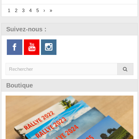
1
2
3
4
5
›
»
Suivez-nous :
Boutique