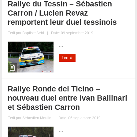
Rallye du Tessin – Sébastien
Carron / Lucien Revaz
remportent leur duel tessinois
Écrit par
Baptiste Aebi
|
Date: 09 septembre 2019
...
Lire
Rallye Ronde del Ticino –
nouveau duel entre Ivan Ballinari
et Sébastien Carron
Écrit par
Sébastien Moulin
|
Date: 06 septembre 2019
...