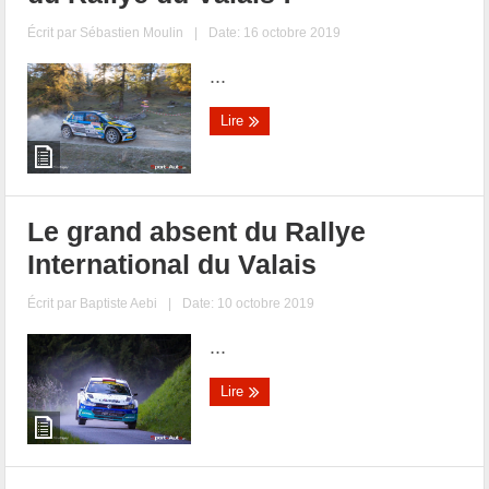
Écrit par
Sébastien Moulin
|
Date: 16 octobre 2019
...
Lire
Le grand absent du Rallye
International du Valais
Écrit par
Baptiste Aebi
|
Date: 10 octobre 2019
...
Lire