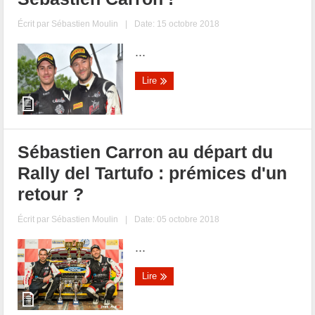
Écrit par
Sébastien Moulin
|
Date: 15 octobre 2018
...
Lire
Sébastien Carron au départ du
Rally del Tartufo : prémices d'un
retour ?
Écrit par
Sébastien Moulin
|
Date: 05 octobre 2018
...
Lire