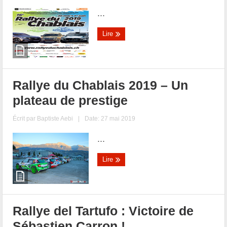
...
Lire
Rallye du Chablais 2019 – Un
plateau de prestige
Écrit par
Baptiste Aebi
|
Date: 27 mai 2019
...
Lire
Rallye del Tartufo : Victoire de
Sébastien Carron !