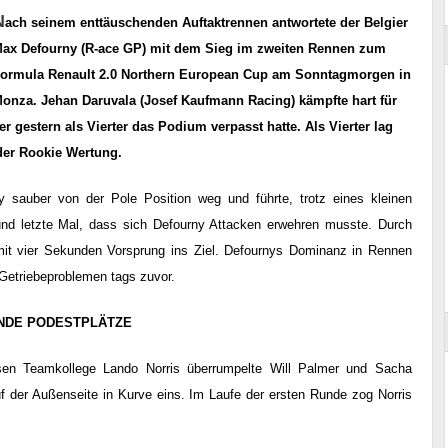
N
ach seinem enttäuschenden Auftaktrennen antwortete der Belgier
ax Defourny (R-ace GP) mit dem Sieg im zweiten Rennen zum
ormula Renault 2.0 Northern European Cup am Sonntagmorgen in
onza. Jehan Daruvala (Josef Kaufmann Racing) kämpfte hart für
 gestern als Vierter das Podium verpasst hatte. Als Vierter lag
der Rookie Wertung.
sauber von der Pole Position weg und führte, trotz eines kleinen
und letzte Mal, dass sich Defourny Attacken erwehren musste. Durch
 mit vier Sekunden Vorsprung ins Ziel. Defournys Dominanz in Rennen
 Getriebeproblemen tags zuvor.
NDE PODESTPLÄTZE
ssen Teamkollege Lando Norris überrumpelte Will Palmer und Sacha
 der Außenseite in Kurve eins. Im Laufe der ersten Runde zog Norris