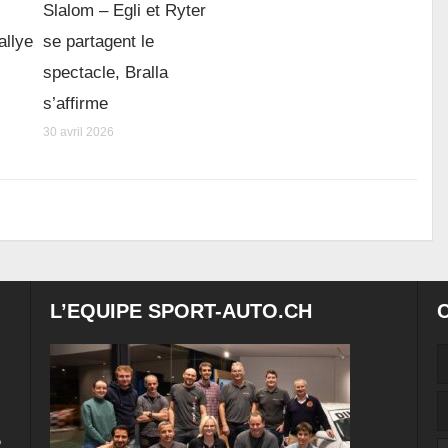
Slalom – Egli et Ryter
allye
se partagent le
spectacle, Bralla
s’affirme
30 avril 2026
L’EQUIPE SPORT-AUTO.CH
e