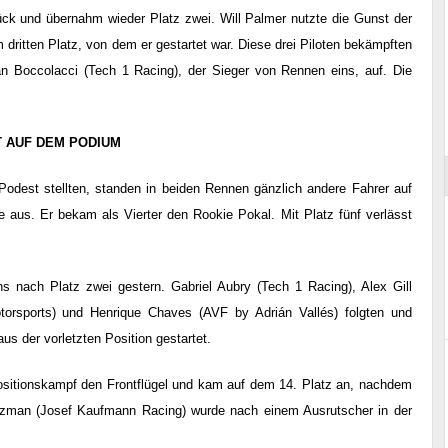
rück und übernahm wieder Platz zwei. Will Palmer nutzte die Gunst der
 dritten Platz, von dem er gestartet war. Diese drei Piloten bekämpften
an Boccolacci (Tech 1 Racing), der Sieger von Rennen eins, auf. Die
Reportage exclusif dans les coulisses
ort
du Musée Porsche
T AUF DEM PODIUM
Podest stellten, standen in beiden Rennen gänzlich andere Fahrer auf
aus. Er bekam als Vierter den Rookie Pokal. Mit Platz fünf verlässt
hs nach Platz zwei gestern. Gabriel Aubry (Tech 1 Racing), Alex Gill
torsports) und Henrique Chaves (AVF by Adrián Vallés) folgten und
s der vorletzten Position gestartet.
ositionskampf den Frontflügel und kam auf dem 14. Platz an, nachdem
rtzman (Josef Kaufmann Racing) wurde nach einem Ausrutscher in der