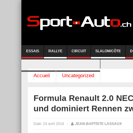
ESSAIS
RALLYE
CIRCUIT
SLALOM/CÔTE
D
COURSE DE CÔTE AYENT-ANZERE 2026
Accueil
Uncategorized
Formula Renault 2.0 NEC
und dominiert Rennen z
Date:
24 avril 2016
|
JEAN-BAPTISTE LASSAUX