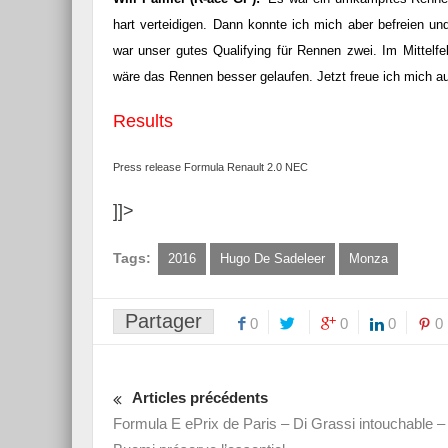
hart verteidigen. Dann konnte ich mich aber befreien 
war unser gutes Qualifying für Rennen zwei. Im Mittelf
wäre das Rennen besser gelaufen. Jetzt freue ich mich au
Results
Press release Formula Renault 2.0 NEC
]]>
Tags:
2016
Hugo De Sadeleer
Monza
Partager
0
0
0
0
Articles précédents
Formula E ePrix de Paris – Di Grassi intouchable –