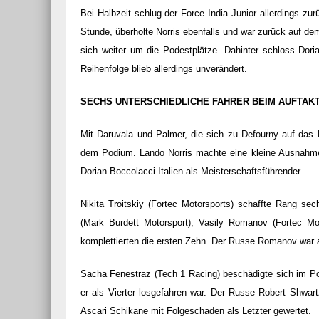
Bei Halbzeit schlug der Force India Junior allerdings zu
Stunde, überholte Norris ebenfalls und war zurück auf dem
sich weiter um die Podestplätze. Dahinter schloss Dori
Reihenfolge blieb allerdings unverändert.
Essai – Morgan Supersp
SECHS UNTERSCHIEDLICHE FAHRER BEIM AUFTAK
Mit Daruvala und Palmer, die sich zu Defourny auf das 
dem Podium. Lando Norris machte eine kleine Ausnahme 
Dorian Boccolacci Italien als Meisterschaftsführender.
Nikita Troitskiy (Fortec Motorsports) schaffte Rang sec
(Mark Burdett Motorsport), Vasily Romanov (Fortec Mo
komplettierten die ersten Zehn. Der Russe Romanov war au
Sacha Fenestraz (Tech 1 Racing) beschädigte sich im P
er als Vierter losgefahren war. Der Russe Robert Shwa
Ascari Schikane mit Folgeschaden als Letzter gewertet.