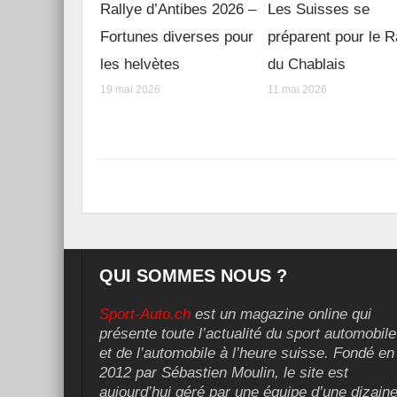
Rallye d’Antibes 2026 –
Les Suisses se
Fortunes diverses pour
préparent pour le R
les helvètes
du Chablais
19 mai 2026
11 mai 2026
QUI SOMMES NOUS ?
Sport-Auto.ch
est un magazine online qui
présente toute l’actualité du sport automobile
et de l’automobile à l’heure suisse. Fondé en
2012 par Sébastien Moulin, le site est
aujourd’hui géré par une équipe d’une dizain