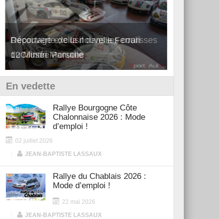
Découverte de la nouvelle Ferrari
Essai – Po
12Cilindri Manuale
Shift
En vedette
Rallye Bourgogne Côte
Chalonnaise 2026 : Mode
d’emploi !
02 juillet 2026
|
JEAN-BAPTISTE LASSAUX
Rallye du Chablais 2026 :
Mode d’emploi !
22 mai 2026
|
JEAN-BAPTISTE LASSAUX