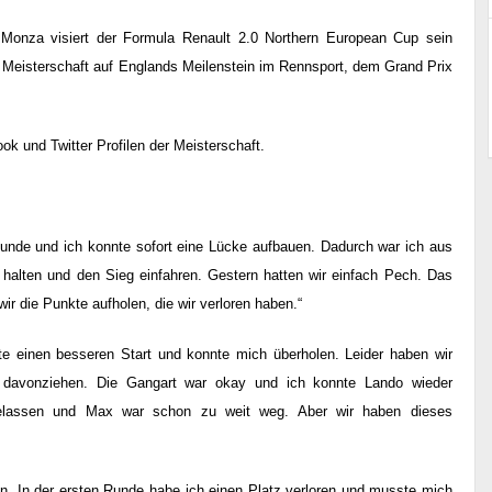
Monza visiert der Formula Renault 2.0 Northern European Cup sein
 Meisterschaft auf Englands Meilenstein im Rennsport, dem Grand Prix
ok und Twitter Profilen der Meisterschaft.
Runde und ich konnte sofort eine Lücke aufbauen. Dadurch war ich aus
halten und den Sieg einfahren. Gestern hatten wir einfach Pech. Das
wir die Punkte aufholen, die wir verloren haben.“
e einen besseren Start und konnte mich überholen. Leider haben wir
 davonziehen. Die Gangart war okay und ich konnte Lando wieder
gelassen und Max war schon zu weit weg. Aber wir haben dieses
 In der ersten Runde habe ich einen Platz verloren und musste mich