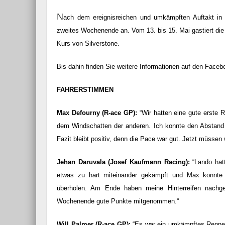
N
ach dem ereignisreichen und umkämpften Auftakt in 
zweites Wochenende an. Vom 13. bis 15. Mai gastiert die
Kurs von Silverstone.
Bis dahin finden Sie weitere Informationen auf den Facebo
FAHRERSTIMMEN
Max Defourny (R-ace GP):
“Wir hatten eine gute erste 
dem Windschatten der anderen. Ich konnte den Abstand 
Fazit bleibt positiv, denn die Pace war gut. Jetzt müssen 
Jehan Daruvala (Josef Kaufmann Racing):
“Lando hatt
etwas zu hart miteinander gekämpft und Max konnte
überholen. Am Ende haben meine Hinterreifen nach
Wochenende gute Punkte mitgenommen.“
Will Palmer (R-ace GP):
“Es war ein umkämpftes Rennen.