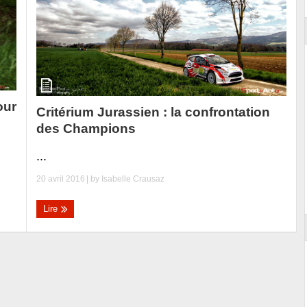
our
Critérium Jurassien : la confrontation
des Champions
...
20 avril 2016
| by
Isabelle Crausaz
Lire