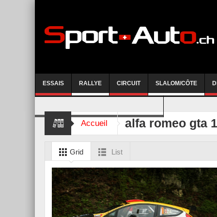
ESSAIS
RALLYE
CIRCUIT
SLALOM/CÔTE
D
COURSE DE CÔTE AYENT-ANZERE 2026
alfa romeo gta 
Accueil
Grid
List