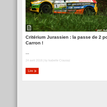
Critérium Jurassien : la passe de 2 p
Carron !
...
24 avril 2016
| by
Isabelle Crausaz
Lire