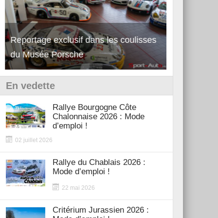
Reportage exclusif dans les coulisses
Découverte 
du Musée Porsche
12Cilindri 
En vedette
Rallye Bourgogne Côte
Chalonnaise 2026 : Mode
d’emploi !
02 juillet 2026
Rallye du Chablais 2026 :
Mode d’emploi !
22 mai 2026
Critérium Jurassien 2026 :