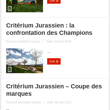
Lire
Critérium Jurassien : la
confrontation des Champions
Écrit par
Isabelle Crausaz
|
Date: 20 avril 2016
...
Lire
Critérium Jurassien – Coupe des
marques
Écrit par
Sébastien Moulin
|
Date: 06 mai 2013