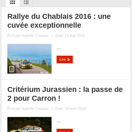
Rallye du Chablais 2016 : une
cuvée exceptionnelle
Écrit par
Isabelle Crausaz
|
Date: 23 mai 2016
...
Lire
Critérium Jurassien : la passe de
2 pour Carron !
Écrit par
Isabelle Crausaz
|
Date: 24 avril 2016
...