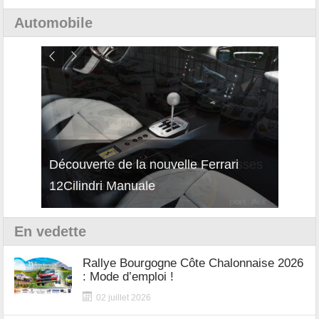
Automobile
isses
Découverte de la nouvelle Ferrari
Essai
12Cilindri Manuale
Shift
En vedette
Rallye Bourgogne Côte Chalonnaise 2026
: Mode d’emploi !
02 juillet 2026