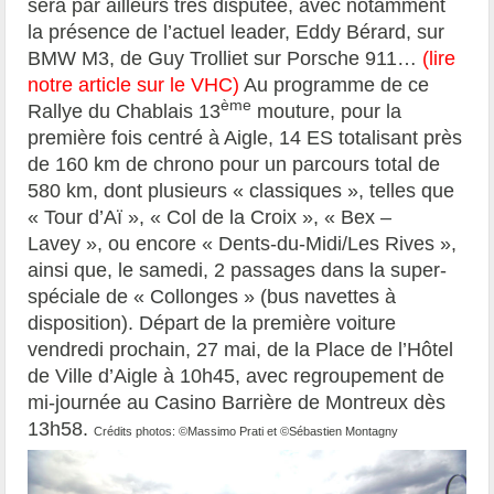
sera par ailleurs très disputée, avec notamment
la présence de l’actuel leader, Eddy Bérard, sur
BMW M3, de Guy Trolliet sur Porsche 911…
(
lire
notre article sur le VHC
)
Au programme de ce
ème
Rallye du Chablais 13
mouture, pour la
première fois centré à Aigle, 14 ES totalisant près
de 160 km de chrono pour un parcours total de
580 km, dont plusieurs « classiques », telles que
« Tour d’Aï », « Col de la Croix », « Bex –
Lavey », ou encore « Dents-du-Midi/Les Rives »,
ainsi que, le samedi, 2 passages dans la super-
spéciale de « Collonges » (bus navettes à
disposition). Départ de la première voiture
vendredi prochain, 27 mai, de la Place de l’Hôtel
de Ville d’Aigle à 10h45, avec regroupement de
mi-journée au Casino Barrière de Montreux dès
13h58.
Crédits photos: ©Massimo Prati et ©Sébastien Montagny