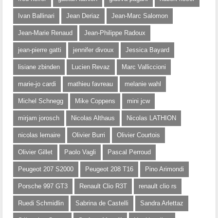
Ivan Ballinari
Jean Deriaz
Jean-Marc Salomon
Jean-Marie Renaud
Jean-Philippe Radoux
jean-pierre gatti
jennifer divoux
Jessica Bayard
lisiane zbinden
Lucien Revaz
Marc Valliccioni
marie-jo cardi
mathieu favreau
melanie wahl
Michel Schnegg
Mike Coppens
mini jcw
mirjam jorosch
Nicolas Althaus
Nicolas LATHION
nicolas lemaire
Olivier Burri
Olivier Courtois
Olivier Gillet
Paolo Vagli
Pascal Perroud
Peugeot 207 S2000
Peugeot 208 T16
Pino Arimondi
Porsche 997 GT3
Renault Clio R3T
renault clio rs
Ruedi Schmidlin
Sabrina de Castelli
Sandra Arlettaz