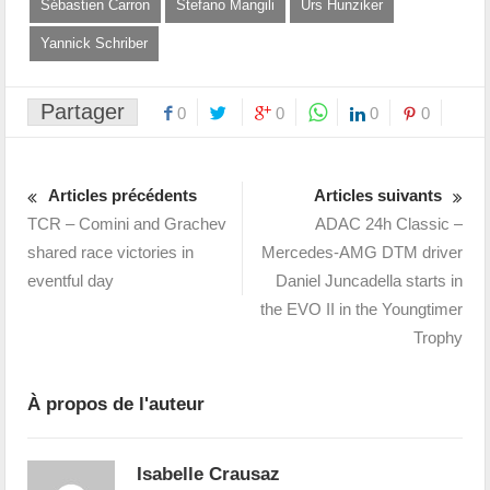
Sébastien Carron
Stefano Mangili
Urs Hunziker
Yannick Schriber
Partager
0
0
0
0
Articles précédents
Articles suivants
TCR – Comini and Grachev
ADAC 24h Classic –
shared race victories in
Mercedes-AMG DTM driver
eventful day
Daniel Juncadella starts in
the EVO II in the Youngtimer
Trophy
À propos de l'auteur
Isabelle Crausaz