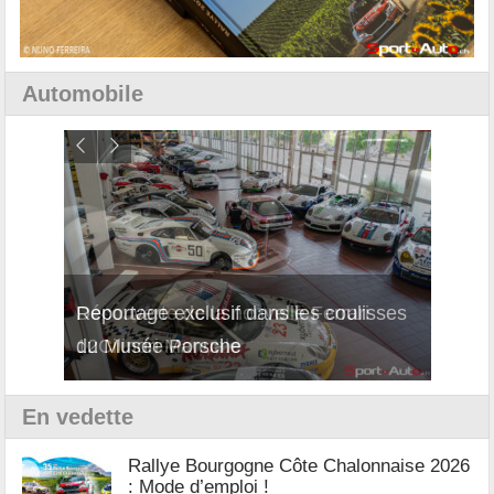
Automobile
isses
Découverte de la nouvelle Ferrari
Essai
12Cilindri Manuale
Shift
En vedette
Rallye Bourgogne Côte Chalonnaise 2026
: Mode d’emploi !