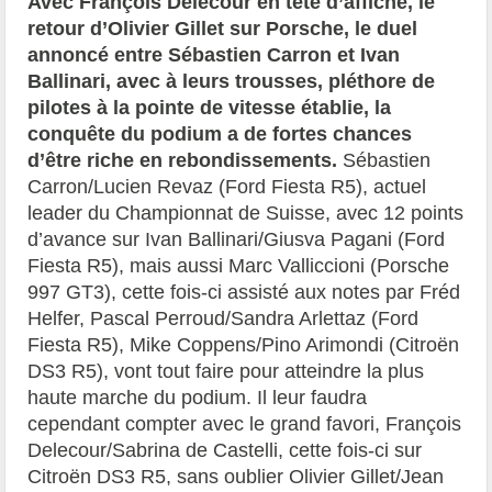
Avec François Delécour en tête d’affiche, le
retour d’Olivier Gillet sur Porsche, le duel
annoncé entre Sébastien Carron et Ivan
Ballinari, avec à leurs trousses, pléthore de
pilotes à la pointe de vitesse établie, la
conquête du podium a de fortes chances
d’être riche en rebondissements.
Sébastien
Carron/Lucien Revaz (Ford Fiesta R5), actuel
leader du Championnat de Suisse, avec 12 points
d’avance sur Ivan Ballinari/Giusva Pagani (Ford
Fiesta R5), mais aussi Marc Valliccioni (Porsche
997 GT3), cette fois-ci assisté aux notes par Fréd
Helfer, Pascal Perroud/Sandra Arlettaz (Ford
Fiesta R5), Mike Coppens/Pino Arimondi (Citroën
DS3 R5), vont tout faire pour atteindre la plus
haute marche du podium. Il leur faudra
cependant compter avec le grand favori, François
Delecour/Sabrina de Castelli, cette fois-ci sur
Citroën DS3 R5, sans oublier Olivier Gillet/Jean