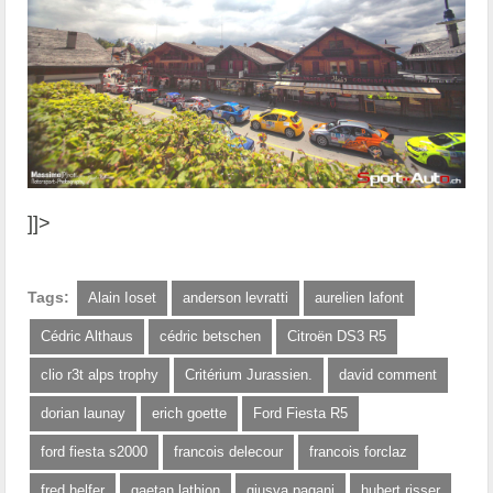
]]>
Tags:
Alain Ioset
anderson levratti
aurelien lafont
Cédric Althaus
cédric betschen
Citroën DS3 R5
clio r3t alps trophy
Critérium Jurassien.
david comment
dorian launay
erich goette
Ford Fiesta R5
ford fiesta s2000
francois delecour
francois forclaz
fred helfer
gaetan lathion
giusva pagani
hubert risser