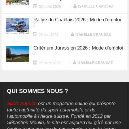
|
ISABELLE CRAUSAZ
02 juillet 2026
Rallye du Chablais 2026 : Mode d’emploi
!
|
ISABELLE CRAUSAZ
22 mai 2026
Critérium Jurassien 2026 : Mode d’emploi
!
|
ISABELLE CRAUSAZ
27 mars 2026
QUI SOMMES NOUS ?
Sport-Auto.ch
est un magazine online qui présente
toute l’actualité du sport automobile et de
l’automobile à l’heure suisse. Fondé en 2012 par
Sébastien Moulin, le site est aujourd’hui géré par une
équipe d’une dizaine de passionnés, sous la forme