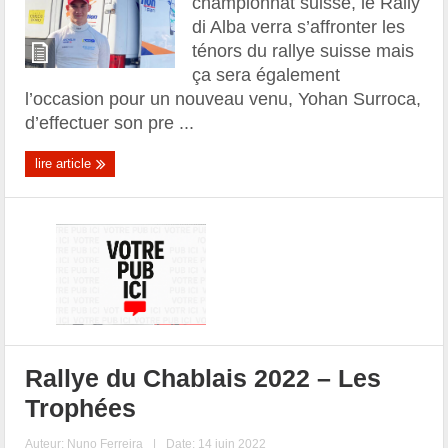
championnat suisse, le Rally
di Alba verra s’affronter les
ténors du rallye suisse mais
ça sera également
l’occasion pour un nouveau venu, Yohan Surroca,
d’effectuer son pre ...
lire article
Rallye du Chablais 2022 – Les
Trophées
Auteur:
Nuno Ferreira
|
Date: 14 juin 2022