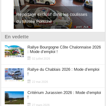
Reportage exclusif dans les coulisses
Découverte de la nouvelle Ferrari
Essai
du Musée Porsche
12Cilindri Manuale
Shift
En vedette
Rallye Bourgogne Côte Chalonnaise 2026
: Mode d’emploi !
02 juillet 2026
Rallye du Chablais 2026 : Mode d’emploi
!
22 mai 2026
Critérium Jurassien 2026 : Mode d’emploi
!
27 mars 2026