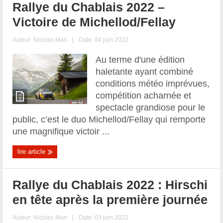
Rallye du Chablais 2022 –
Victoire de Michellod/Fellay
Auteur:
Nicolas Mari
|
Date: 04 juin 2022
Au terme d'une édition
haletante ayant combiné
conditions météo imprévues,
compétition acharnée et
spectacle grandiose pour le
public, c’est le duo Michellod/Fellay qui remporte
une magnifique victoir ...
lire article
Rallye du Chablais 2022 : Hirschi
en tête après la première journée
Auteur:
Nicolas Mari
|
Date: 03 juin 2022