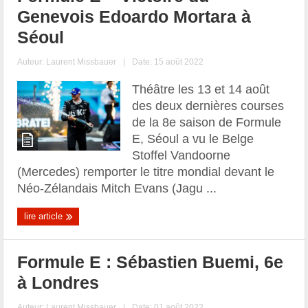
Genevois Edoardo Mortara à
Séoul
Auteur:
Laurent Missbauer
|
Date: 15 août 2022
Théâtre les 13 et 14 août
des deux dernières courses
de la 8e saison de Formule
E, Séoul a vu le Belge
Stoffel Vandoorne
(Mercedes) remporter le titre mondial devant le
Néo-Zélandais Mitch Evans (Jagu ...
lire article
Formule E : Sébastien Buemi, 6e
à Londres
Auteur:
Laurent Missbauer
|
Date: 01 août 2022