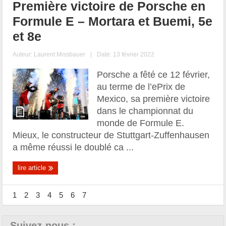
Première victoire de Porsche en
Formule E – Mortara et Buemi, 5e
et 8e
Auteur:
Laurent Missbauer
|
Date: 13 février 2022
Porsche a fêté ce 12 février,
au terme de l’ePrix de
Mexico, sa première victoire
dans le championnat du
monde de Formule E.
Mieux, le constructeur de Stuttgart-Zuffenhausen
a même réussi le doublé ca ...
lire article
1
2
3
4
5
6
7
Suivez-nous :