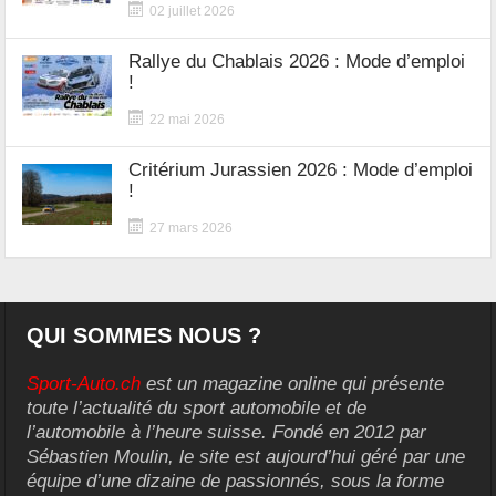
02 juillet 2026
Rallye du Chablais 2026 : Mode d’emploi
!
22 mai 2026
Critérium Jurassien 2026 : Mode d’emploi
!
27 mars 2026
QUI SOMMES NOUS ?
Sport-Auto.ch
est un magazine online qui présente
toute l’actualité du sport automobile et de
l’automobile à l’heure suisse. Fondé en 2012 par
Sébastien Moulin, le site est aujourd’hui géré par une
équipe d’une dizaine de passionnés, sous la forme