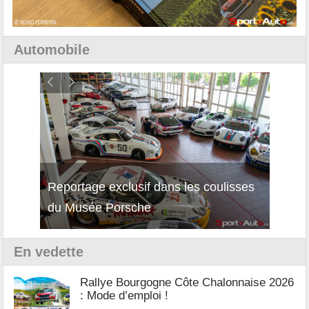
Automobile
Reportage exclusif dans les coulisses
Découverte de la nouvelle Ferrari
Essai
du Musée Porsche
12Cilindri Manuale
Shift
En vedette
Rallye Bourgogne Côte Chalonnaise 2026
: Mode d’emploi !