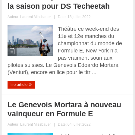
la saison pour DS Techeetah
Auteur:
Laurent Missbauer
|
Date: 18 juillet 2022
Théâtre ce week-end des
11e et 12e manches du
championnat du monde de
Formule E, New York n’a
pas vraiment souri aux
pilotes suisses. Le Genevois Edoardo Mortara
(Venturi), encore en lice pour le titr ...
lire article
Le Genevois Mortara à nouveau
vainqueur en Formule E
Auteur:
Laurent Missbauer
|
Date: 04 juillet 2022