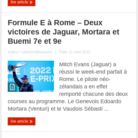
lire article
Formule E à Rome – Deux
victoires de Jaguar, Mortara et
Buemi 7e et 9e
Auteur:
Laurent Missbauer
|
Date: 11 avril 2022
Mitch Evans (Jaguar) a
réussi le week-end parfait à
Rome. Le pilote néo-
zélandais a en effet
remporté chacune des deux
courses au programme. Le Genevois Edoardo
Mortara (Venturi) et le Vaudois Sébasti ...
lire article