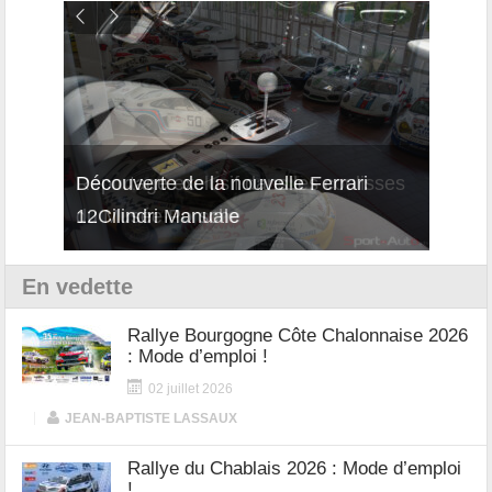
isses
Découverte de la nouvelle Ferrari
Essai
12Cilindri Manuale
Shift
En vedette
Rallye Bourgogne Côte Chalonnaise 2026
: Mode d’emploi !
02 juillet 2026
|
JEAN-BAPTISTE LASSAUX
Rallye du Chablais 2026 : Mode d’emploi
!