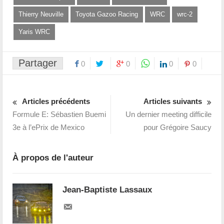
Thierry Neuville
Toyota Gazoo Racing
WRC
wrc-2
Yaris WRC
Partager
0
0
0
0
Articles précédents
Articles suivants
Formule E: Sébastien Buemi
Un dernier meeting difficile
3e à l’ePrix de Mexico
pour Grégoire Saucy
À propos de l'auteur
Jean-Baptiste Lassaux