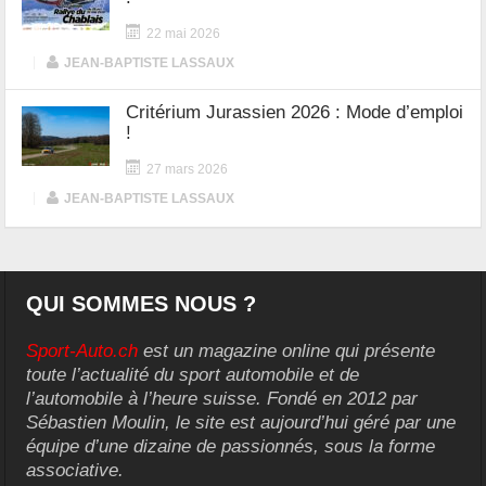
22 mai 2026
|
JEAN-BAPTISTE LASSAUX
Critérium Jurassien 2026 : Mode d’emploi
!
27 mars 2026
|
JEAN-BAPTISTE LASSAUX
QUI SOMMES NOUS ?
Sport-Auto.ch
est un magazine online qui présente
toute l’actualité du sport automobile et de
l’automobile à l’heure suisse. Fondé en 2012 par
Sébastien Moulin, le site est aujourd’hui géré par une
équipe d’une dizaine de passionnés, sous la forme
associative.