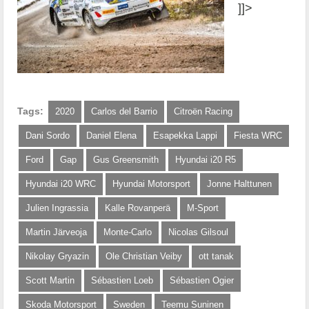
]]>
Tags:
2020
Carlos del Barrio
Citroën Racing
Dani Sordo
Daniel Elena
Esapekka Lappi
Fiesta WRC
Ford
Gap
Gus Greensmith
Hyundai i20 R5
Hyundai i20 WRC
Hyundai Motorsport
Jonne Halttunen
Julien Ingrassia
Kalle Rovanperä
M-Sport
Martin Järveoja
Monte-Carlo
Nicolas Gilsoul
Nikolay Gryazin
Ole Christian Veiby
ott tanak
Scott Martin
Sébastien Loeb
Sébastien Ogier
Skoda Motorsport
Sweden
Teemu Suninen