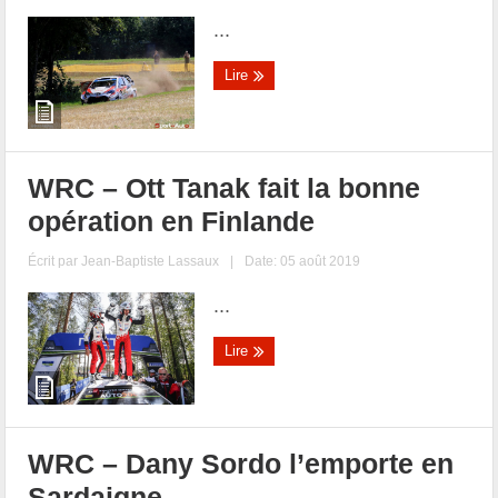
...
Lire
WRC – Ott Tanak fait la bonne
opération en Finlande
Écrit par
Jean-Baptiste Lassaux
|
Date: 05 août 2019
...
Lire
WRC – Dany Sordo l’emporte en
Sardaigne