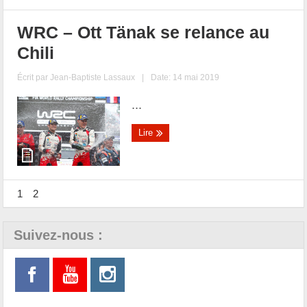
WRC – Ott Tänak se relance au
Chili
Écrit par
Jean-Baptiste Lassaux
|
Date: 14 mai 2019
...
Lire
1
2
Suivez-nous :