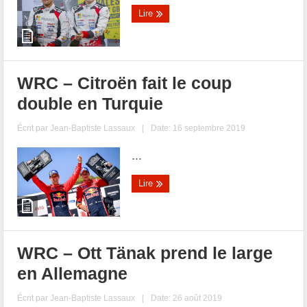
Lire
WRC – Citroën fait le coup
double en Turquie
Écrit par
Jean-Baptiste Lassaux
|
Date: 16 septembre 2019
...
Lire
WRC – Ott Tänak prend le large
en Allemagne
Écrit par
Jean-Baptiste Lassaux
|
Date: 26 août 2019