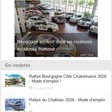
Reportage exclusif dans les coulisses
Décou
du Musée Porsche
12Cil
En vedette
Rallye Bourgogne Côte Chalonnaise 2026
: Mode d’emploi !
02 juillet 2026
Rallye du Chablais 2026 : Mode d’emploi
!