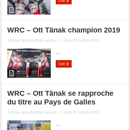
Lire
WRC – Ott Tänak champion 2019
Écrit par
Jean-Baptiste Lassaux
|
Date: 28 octobre 2019
...
Lire
WRC – Ott Tänak se rapproche
du titre au Pays de Galles
Écrit par
Jean-Baptiste Lassaux
|
Date: 07 octobre 2019
...