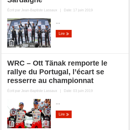
Écrit par
Jean-Baptiste Lassaux
|
Date: 17 juin 2019
...
Lire
WRC – Ott Tänak remporte le
rallye du Portugal, l’écart se
resserre au championnat
Écrit par
Jean-Baptiste Lassaux
|
Date: 03 juin 2019
...
Lire