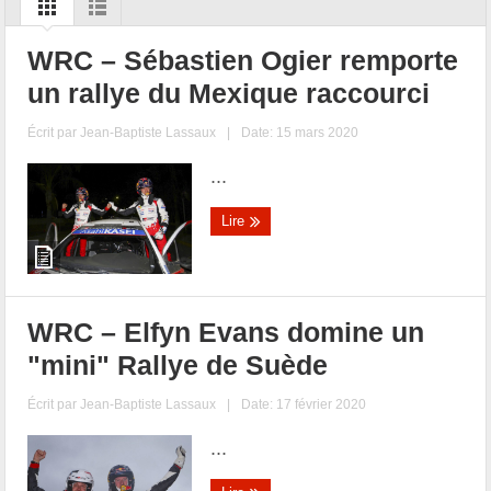
WRC – Sébastien Ogier remporte
un rallye du Mexique raccourci
Écrit par
Jean-Baptiste Lassaux
|
Date: 15 mars 2020
...
Lire
WRC – Elfyn Evans domine un
"mini" Rallye de Suède
Écrit par
Jean-Baptiste Lassaux
|
Date: 17 février 2020
...