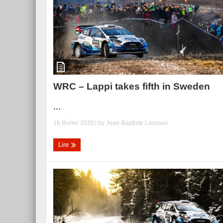
Essai – Morgan Supersp
WRC – Lappi takes fifth in Sweden
...
16 février 2020
| by
Jean-Baptiste Lassaux
Lire