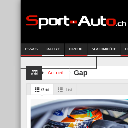
ESSAIS
RALLYE
CIRCUIT
SLALOM/CÔTE
D
COURSE DE CÔTE AYENT-ANZERE 2026
Gap
Accueil
Grid
List