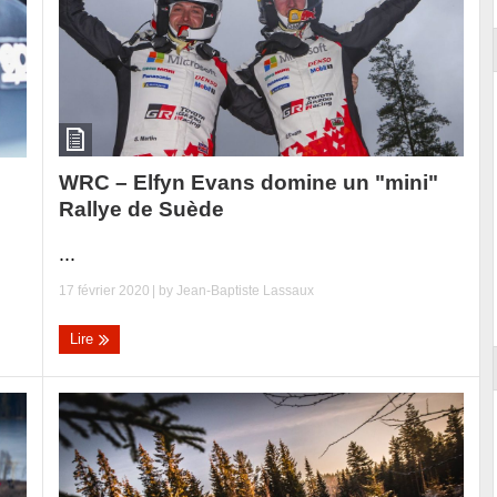
WRC – Elfyn Evans domine un "mini"
Rallye de Suède
...
17 février 2020
| by
Jean-Baptiste Lassaux
Lire