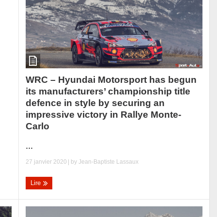
WRC – Hyundai Motorsport has begun
its manufacturers’ championship title
defence in style by securing an
impressive victory in Rallye Monte-
Carlo
...
27 janvier 2020
| by
Jean-Baptiste Lassaux
Lire