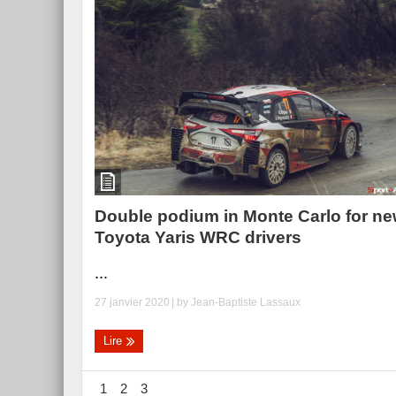
Double podium in Monte Carlo for n
Toyota Yaris WRC drivers
...
27 janvier 2020
| by
Jean-Baptiste Lassaux
Lire
1
2
3