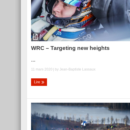
WRC – Targeting new heights
...
11 mars 2020
| by
Jean-Baptiste Lassaux
Lire