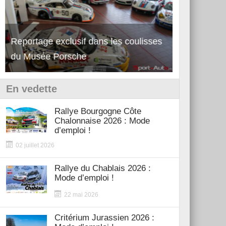
Reportage exclusif dans les coulisses
Découverte de la nouvelle Ferrari
Essai – Po
du Musée Porsche
12Cilindri Manuale
Shift
En vedette
Rallye Bourgogne Côte
Chalonnaise 2026 : Mode
d’emploi !
02 juillet 2026
Rallye du Chablais 2026 :
Mode d’emploi !
22 mai 2026
Critérium Jurassien 2026 :