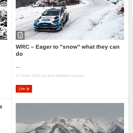
WRC – Eager to "snow" what they can
do
...
12 février 2020
| by
Jean-Baptiste Lassaux
Lire
s