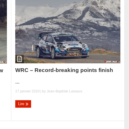
WRC – Record-breaking points finish
ew
...
27 janvier 2020
| by
Jean-Baptiste Lassaux
Lire