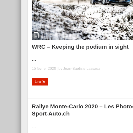
WRC – Keeping the podium in sight
...
15 février 2020
| by
Jean-Baptiste Lassaux
Lire
Rallye Monte-Carlo 2020 – Les Photo
Sport-Auto.ch
...