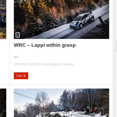
ort
WRC – Lappi within grasp
...
15 février 2020
| by
Jean-Baptiste Lassaux
Lire