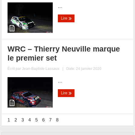
...
Lire
WRC – Thierry Neuville marque
le premier set
Écrit par
Jean-Baptiste Lassaux
|
Date: 24 janvier 2020
...
Lire
1
2
3
4
5
6
7
8