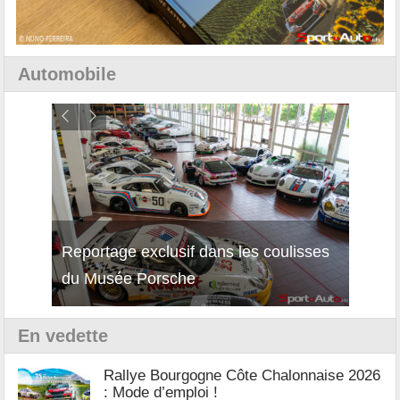
Automobile
Reportage exclusif dans les coulisses
Découverte de la nouvelle Ferrari
Essai
du Musée Porsche
12Cilindri Manuale
Shift
En vedette
Rallye Bourgogne Côte Chalonnaise 2026
: Mode d’emploi !