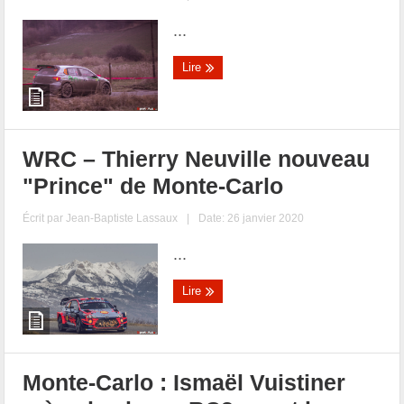
...
Lire
WRC – Thierry Neuville nouveau
"Prince" de Monte-Carlo
Écrit par
Jean-Baptiste Lassaux
|
Date: 26 janvier 2020
...
Lire
Monte-Carlo : Ismaël Vuistiner