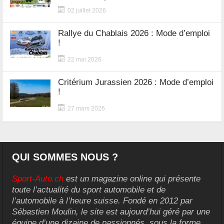
02 juillet 2026
Rallye du Chablais 2026 : Mode d’emploi
!
22 mai 2026
Critérium Jurassien 2026 : Mode d’emploi
!
27 mars 2026
QUI SOMMES NOUS ?
Sport-Auto.ch
est un magazine online qui présente
toute l’actualité du sport automobile et de
l’automobile à l’heure suisse. Fondé en 2012 par
Sébastien Moulin, le site est aujourd’hui géré par une
équipe d’une dizaine de passionnés, sous la forme