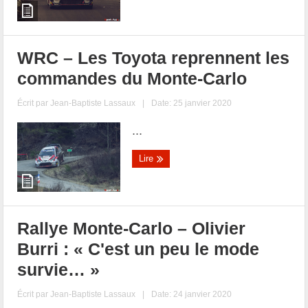
WRC – Les Toyota reprennent les
commandes du Monte-Carlo
Écrit par
Jean-Baptiste Lassaux
|
Date: 25 janvier 2020
...
Lire
Rallye Monte-Carlo – Olivier
Burri : « C'est un peu le mode
survie… »
Écrit par
Jean-Baptiste Lassaux
|
Date: 24 janvier 2020