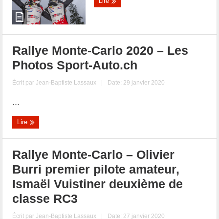
Lire
Rallye Monte-Carlo 2020 – Les
Photos Sport-Auto.ch
Écrit par
Jean-Baptiste Lassaux
|
Date: 29 janvier 2020
...
Lire
Rallye Monte-Carlo – Olivier
Burri premier pilote amateur,
Ismaël Vuistiner deuxième de
classe RC3
Écrit par
Jean-Baptiste Lassaux
|
Date: 27 janvier 2020