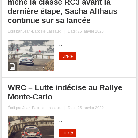
mène la classe RC3 avant la
dernière étape, Sacha Althaus
continue sur sa lancée
Écrit par
Jean-Baptiste Lassaux
|
Date: 25 janvier 2020
...
Lire
WRC – Lutte indécise au Rallye
Monte-Carlo
Écrit par
Jean-Baptiste Lassaux
|
Date: 25 janvier 2020
...
Lire