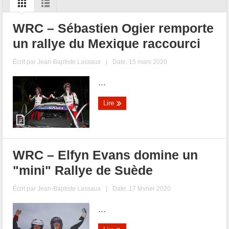
WRC – Sébastien Ogier remporte
un rallye du Mexique raccourci
Écrit par
Jean-Baptiste Lassaux
|
Date: 15 mars 2020
...
Lire
WRC – Elfyn Evans domine un
"mini" Rallye de Suède
Écrit par
Jean-Baptiste Lassaux
|
Date: 17 février 2020
...